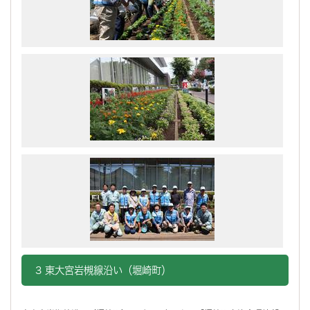
3 東大宮岩槻線沿い（堀崎町）