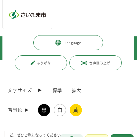
メインメニューへ移動
フッターへ移動します
メインメニューをスキップして本文へ移動
トップページ
>
見沼区
>
区政情報
>
地域情報
>
見どころ
>
Language
令和6年度 見沼区の「花と緑のまちづくり」をご紹介します ～春の植栽
～
ふりがな
音声読み上げ
ページの本文です。
更新日付：2024年7月17日 / ページ番号：C115704
令和6年度 見沼区の「花と緑のまちづくり」をご
紹介します ～春の植栽～
文字サイズ
標準
拡大
区民の皆さんが生き生きと心豊かに暮らせる「花と緑の豊かなまち」を
黒
白
黄
背景色
実現するため、
区内の駅、駅周辺、人の集まる主要なスポットなどをボランティアの
方々と区の協働により植栽・管理しています。
区内5か所で行った活動をご紹介しますので、お近くを通られる際な
ど、ぜひご覧になってください。
お問合せ
メインメニューです。