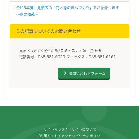
令和5年度 見沼区の「花と緑のまちづくり」をご紹介します
～秋の植栽～
この記事についてのお問い合わせ
見沼区役所/区民生活部/コミュニティ課 企画係
電話番号：048-681-6020 ファックス：048-681-6161
お問い合わせフォーム
フッターです。
サイトマップ
当サイトについて
ご利用ガイド
アクセシビリティポリシー