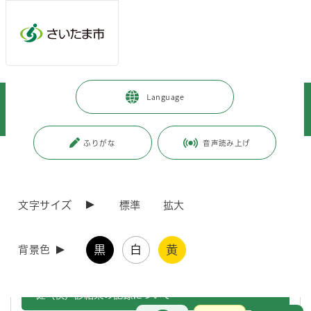
メインメニューへ移動
フッターへ移動します
メインメニューをスキップして本文へ移動
トップページ
>
健康・医療・福祉
>
健康・医療
>
Language
健康に関すること
>
さいたま市健康マイレージ
>
さいたま市健康マイレージ 健(検)診の結果記録方法について
ふりがな
音声読み上げ
ページの本文です。
更新日付：2026年3月6日 / ページ番号：C128767
さいたま市健康マイレージ 健(検)診の結果記録方
法について
文字サイズ
標準
拡大
※「さいたま市健康マイレージ」の参加方法については
こちら
をご覧く
黒
白
黄
背景色
ださい。
健（検）診結果の記録について
お問合せ
メインメニューです。