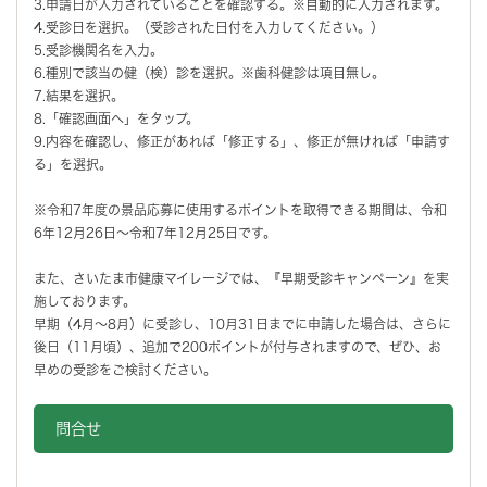
3.申請日が入力されていることを確認する。※自動的に入力されます。
4.受診日を選択。（受診された日付を入力してください。）
5.受診機関名を入力。
6.種別で該当の健（検）診を選択。※歯科健診は項目無し。
7.結果を選択。
8.「確認画面へ」をタップ。
9.内容を確認し、修正があれば「修正する」、修正が無ければ「申請す
る」を選択。
※令和7年度の景品応募に使用するポイントを取得できる期間は、令和
6年12月26日～令和7年12月25日です。
また、さいたま市健康マイレージでは、『早期受診キャンペーン』を実
施しております。
早期（4月～8月）に受診し、10月31日までに申請した場合は、さらに
後日（11月頃）、追加で200ポイントが付与されますので、ぜひ、お
早めの受診をご検討ください。
問合せ