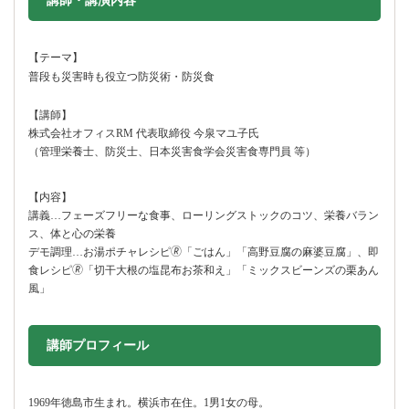
講師・講演内容
【テーマ】
普段も災害時も役立つ防災術・防災食
【講師】
株式会社オフィスRM 代表取締役 今泉マユ子氏
（管理栄養士、防災士、日本災害食学会災害食専門員 等）
【内容】
講義…フェーズフリーな食事、ローリングストックのコツ、栄養バラン
ス、体と心の栄養
デモ調理…お湯ポチャレシピ🄬「ごはん」「高野豆腐の麻婆豆腐」、即
食レシピ🄬「切干大根の塩昆布お茶和え」「ミックスビーンズの栗あん
風」
講師プロフィール
1969年徳島市生まれ。横浜市在住。1男1女の母。