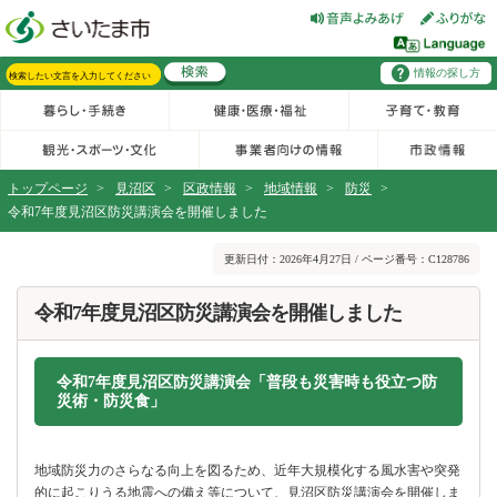
フッターへ移動
ページの先頭です。
ページの先頭に戻る
メインメニューへ移動
情報の探し方
メインメニューです。
サイト内検索。検索したいキーワードを入力し、検索ボタンをクリックもしくはキーボードのエンターキーを押してください。
トップページ
>
見沼区
>
区政情報
>
地域情報
>
防災
>
令和7年度見沼区防災講演会を開催しました
ページの本文です。
更新日付：2026年4月27日 / ページ番号：C128786
令和7年度見沼区防災講演会を開催しました
令和7年度見沼区防災講演会「普段も災害時も役立つ防
災術・防災食」
地域防災力のさらなる向上を図るため、近年大規模化する風水害や突発
的に起こりうる地震への備え等について、見沼区防災講演会を開催しま