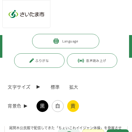
メインメニューへ移動
フッターへ移動します
メインメニューをスキップして本文へ移動
トップページ
>
緑区
>
区政情報
>
地域情報
>
公民館
>
Language
尾間木公民館
>
e公民館「ちょいこれイイジャン体操（実践編）」尾間木公民館
ふりがな
音声読み上げ
ページの本文です。
更新日付：2025年4月17日 / ページ番号：C087716
e公民館「ちょいこれイイジャン体操（実践編）」
尾間木公民館
文字サイズ
標準
拡大
e公民館「ちょいこれイイジャン体操（実践編）」尾間
黒
白
黄
背景色
木公民館
尾間木公民館で配信してきた「ちょいこれイイジャン体操」を発展させ
お問合せ
メインメニューです。