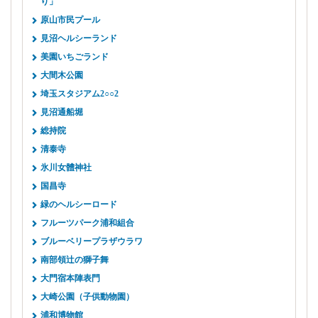
り」
原山市民プール
見沼ヘルシーランド
美園いちごランド
大間木公園
埼玉スタジアム2○○2
見沼通船堀
総持院
清泰寺
氷川女體神社
国昌寺
緑のヘルシーロード
フルーツパーク浦和組合
ブルーベリープラザウラワ
南部領辻の獅子舞
大門宿本陣表門
大崎公園（子供動物園）
浦和博物館