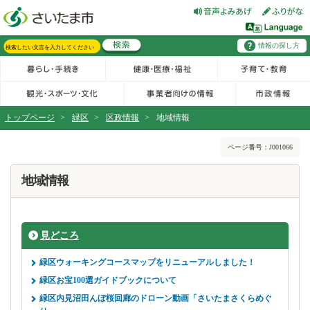
フッターへ移動
ページの先頭です。
ページの先頭に戻る
メインメニューへ移動
情報の探し方
メインメニューです。
サイト内検索。検索したいキーワードを入力し、検索ボタンをクリックもしくはキーボードのエンターキーを押してください。
トップページ
>
緑区
>
区政情報
>
地域情報
ページの本文です。
ページ番号：J001066
地域情報
見どころ
緑区ウォーキングコースマップをリニューアルしました！
緑区お宝100選ガイドブックについて
緑区内見沼田んぼ桜回廊のドローン動画「さいたまさくらめぐ