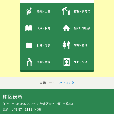
このエリアではサイト内を人生のできごとから探しなおせます。また、イベント情報をお伝えしています。
表示モード :
パソコン版
フッターです。
フッターメニューです。
住所：〒336-8587 さいたま市緑区大字中尾975番地1
048-874-1111
電話：
（代表）