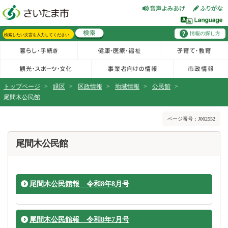
フッターへ移動
ページの先頭です。
ページの先頭に戻る
メインメニューへ移動
情報の探し方
メインメニューです。
サイト内検索。検索したいキーワードを入力し、検索ボタンをクリックもしくはキーボードのエンターキーを押してください。
トップページ
>
緑区
>
区政情報
>
地域情報
>
公民館
>
尾間木公民館
ページの本文です。
ページ番号：J002552
尾間木公民館
尾間木公民館報 令和8年8月号
尾間木公民館報 令和8年7月号