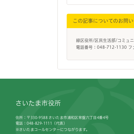
この記事についてのお問い
緑区役所/区民生活部/コミ
電話番号：048-712-1130 フ
フッターです。
さいたま市役所
住所：〒330-9588 さいたま市浦和区常盤六丁目4番4号
電話：048-829-1111（代表）
※さいたまコールセンターにつながります。