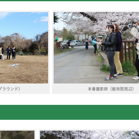
グラウンド）
本番撮影時（総持院周辺）