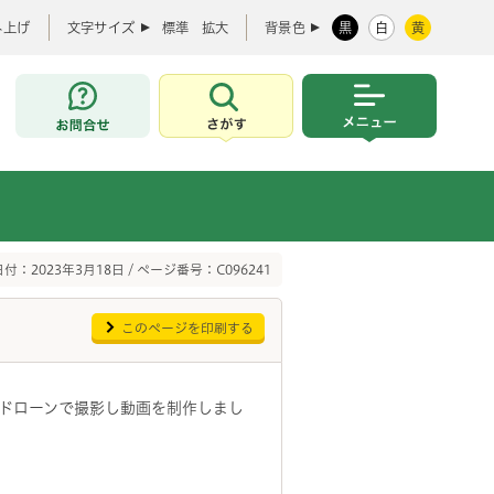
み上げ
文字サイズ
標準
拡大
背景色
黒
白
黄
お問合せ
さがす
メニュー
付：2023年3月18日 / ページ番号：C096241
このページを印刷する
ドローンで撮影し動画を制作しまし