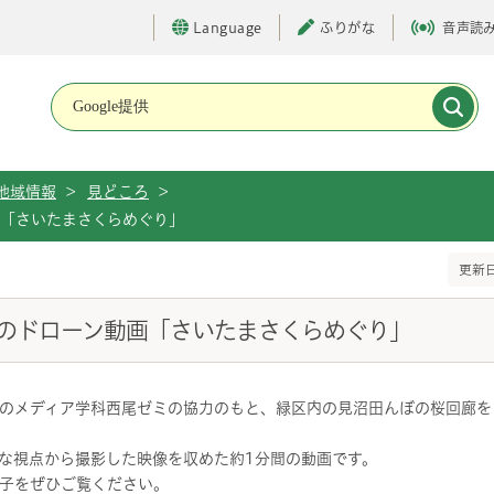
Language
ふりがな
音声読
メインメニューです。
地域情報
>
見どころ
>
「さいたまさくらめぐり」
更新日
のドローン動画「さいたまさくらめぐり」
のメディア学科西尾ゼミの協力のもと、緑区内の見沼田んぼの桜回廊を
な視点から撮影した映像を収めた約1分間の動画です。
子をぜひご覧ください。