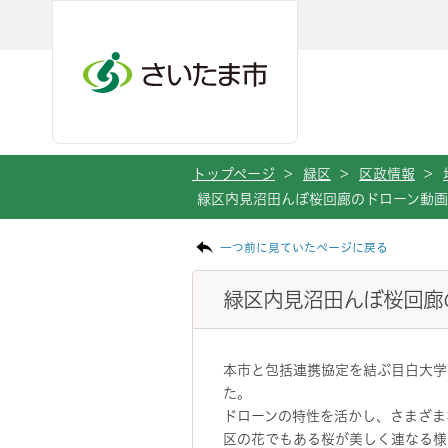
メインメニューへ移動
フッターへ移動します
メインメニューをスキップして本文へ移動
トップページ
>
緑区
>
区政情報
>
緑区内見沼田んぼ桜回廊のドローン動画
ページの本文です。
一つ前に見ていたページに戻る
緑区内見沼田んぼ桜回廊
本市と包括連携協定を結ぶ目白大学
た。
ドローンの特性を活かし、さまざま
区の花でもある桜が美しく連なる様