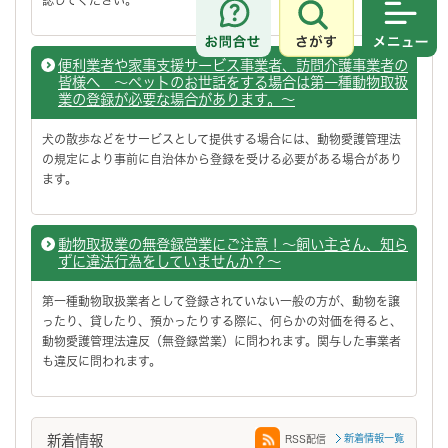
さがす
メニュ
便利業者や家事支援サービス事業者、訪問介護事業者の
皆様へ ～ペットのお世話をする場合は第一種動物取扱
業の登録が必要な場合があります。～
犬の散歩などをサービスとして提供する場合には、動物愛護管理法
の規定により事前に自治体から登録を受ける必要がある場合があり
ます。
動物取扱業の無登録営業にご注意！～飼い主さん、知ら
ずに違法行為をしていませんか？～
第一種動物取扱業者として登録されていない一般の方が、動物を譲
ったり、貸したり、預かったりする際に、何らかの対価を得ると、
動物愛護管理法違反（無登録営業）に問われます。関与した事業者
も違反に問われます。
新着情報
新着情報一覧
RSS配信