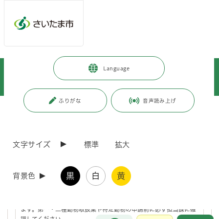
ページの本文です。
メインメニューへ移動
フッターへ移動します
メインメニューをスキップして本文へ移動
トップページ
>
施設を探す・予約する
>
動物・植物関連施設
>
Language
動物愛護ふれあいセンター
>
センターからのお知らせ
>
事業者へのお知らせ
ふりがな
音声読み上げ
ページ番号：J005092
事業者へのお知らせ
文字サイズ
標準
拡大
事業者の方へのお知らせ
黒
白
黄
背景色
用途地域による畜舎や店舗などの制限にご注意ください
地域によっては店舗や畜舎などの建築物に制限がかかる場合があり
ます。第一・二種動物取扱業や特定動物の申請前に必ず担当課に確
お問合せ
認してください。
メインメニューです。