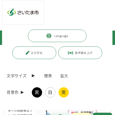
メインメニューへ移動
フッターへ移動します
メインメニューをスキップして本文へ移動
トップページ
>
人生のできごと
>
高齢・介護
>
Language
こころと身体の健康のために
>
フレイルってなに？今こそフレイル予防！
ページの本文です。
更新日付：2026年2月9日 / ページ番号：C072660
ふりがな
音声読み上げ
フレイルってなに？今こそフレイル予防！
文字サイズ
標準
拡大
フレイルってなに？
ただの体の衰えではありません
黒
白
黄
背景色
フレイルとは、心身の活力(筋力、認知機能、社会とのつながりなど)が
低下した状態をいいます。
多くの高齢者はフ
お問合せ
メインメニューです。