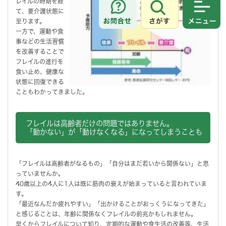
レイルの時期を経
て、要介護状態に
さがす
メニュ
至ります。
一方で、運動や食
事などの生活習慣
を改善することで
フレイルの進行を
食い止め、健康な
状態に回復できる
こともわかってきました。
フレイルは高齢者だけの問題ではありません。
「動かない」が「動けなくなる」になってしまうことも
「フレイルは高齢者がなるもの」「自分はまだ若いから関係ない」と思
っていませんか。
40歳以上の4人に1人は既に筋肉の衰えが始まっていると言われていま
す。
「最近なんだか疲れやすい」「出かけることがおっくうになってきた」
と感じることは、年齢に関係なくフレイルの前兆かもしれません。
早くからフレイルについて知り、定期的な運動や食生活の改善等、生活