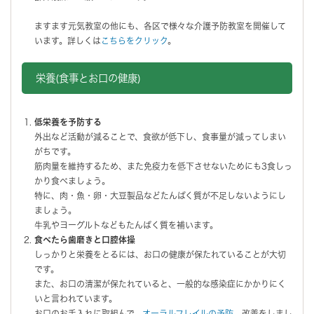
ますます元気教室の他にも、各区で様々な介護予防教室を開催して
います。詳しくは
こちらをクリック
。
栄養(食事とお口の健康)
低栄養を予防する
外出など活動が減ることで、食欲が低下し、食事量が減ってしまい
がちです。
筋肉量を維持するため、また免疫力を低下させないためにも3食しっ
かり食べましょう。
特に、肉・魚・卵・大豆製品などたんばく質が不足しないようにし
ましょう。
牛乳やヨーグルトなどもたんぱく質を補います。
食べたら歯磨きと口腔体操
しっかりと栄養をとるには、お口の健康が保たれていることが大切
です。
また、お口の清潔が保たれていると、一般的な感染症にかかりにく
いと言われています。
お口のお手入れに取組んで、
オーラルフレイルの予防
、改善をしまし