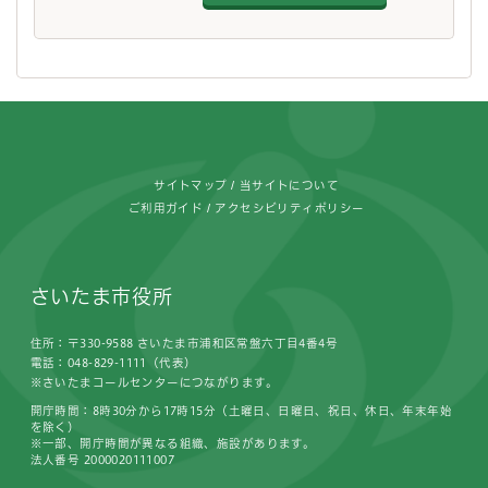
フッターです。
サイトマップ
当サイトについて
ご利用ガイド
アクセシビリティポリシー
さいたま市役所
住所：〒330-9588 さいたま市浦和区常盤六丁目4番4号
電話：048-829-1111（代表）
※さいたまコールセンターにつながります。
開庁時間：8時30分から17時15分（土曜日、日曜日、祝日、休日、年末年始
を除く）
※一部、開庁時間が異なる組織、施設があります。
法人番号 2000020111007