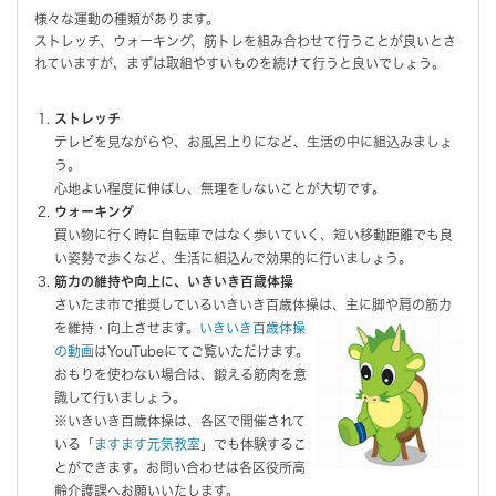
様々な運動の種類があります。
ストレッチ、ウォーキング、筋トレを組み合わせて行うことが良いとさ
れていますが、まずは取組やすいものを続けて行うと良いでしょう。
ストレッチ
テレビを見ながらや、お風呂上りになど、生活の中に組込みましょ
う。
心地よい程度に伸ばし、無理をしないことが大切です。
ウォーキング
買い物に行く時に自転車ではなく歩いていく、短い移動距離でも良
い姿勢で歩くなど、生活に組込んで効果的に行いましょう。
筋力の維持や向上に、いきいき百歳体操
さいたま市で推奨しているいきいき百歳体操は、主に脚や肩の筋力
を維持・向上させます。
いきいき百歳体操
の動画
はYouTubeにてご覧いただけます。
おもりを使わない場合は、鍛える筋肉を意
識して行いましょう。
※いきいき百歳体操は、各区で開催されて
いる「
ますます元気教室
」でも体験するこ
とができます。お問い合わせは各区役所高
齢介護課へお願いいたします。