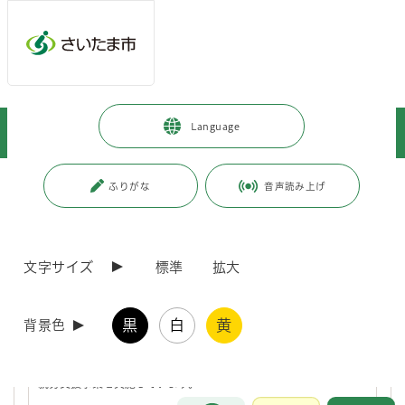
ページの本文です。
メインメニューへ移動
フッターへ移動します
メインメニューをスキップして本文へ移動
トップページ
>
人生のできごと
>
就職・仕事
>
Language
就労支援の制度・施策
>
障害者への就労支援
ページ番号：J004925
ふりがな
音声読み上げ
障害者への就労支援
文字サイズ
標準
拡大
さいたま市就労サポート事業（さいたま市・埼玉労働局
との一体的実施事業）
黒
白
黄
背景色
さいたま市と埼玉労働局は、雇用、福祉施策等を一体的に実施する
ための協定を締結し、「さいたま市就労サポート事業」として各種
就労支援事業を実施しています。
お問合せ
メインメニューです。