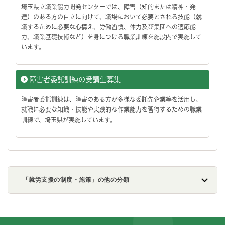
埼玉県立職業能力開発センターでは、障害（知的または精神・発
達）のある方の自立に向けて、職場において必要とされる技能（就
職するために必要な心構え、労働習慣、体力及び集団への適応能
力、職業基礎技術など）を身につける職業訓練を施設内で実施して
います。
障害者委託訓練の受講生募集
障害者委託訓練は、障害のある方が多様な委託先企業等を活用し、
就職に必要な知識・技能や実践的な作業能力を習得するための職業
訓練で、埼玉県が実施しています。
「就労支援の制度・施策」の他の分類
フッターです。