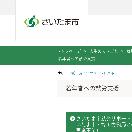
ページの本文です。
メインメニューへ移動
フッターへ移動します
メインメニューをスキップして本文へ移動
トップページ
>
人生のできごと
>
就
若年者への就労支援
一つ前に見ていたページに戻る
若年者への就労支援
さいたま市就労サポート
いたま市・埼玉労働局と
実施事業）