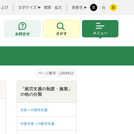
み上げ
文字サイズ
標準
拡大
背景色
黒
白
黄
お問合せ
さがす
メニュー
ページ番号：J004922
「就労支援の制度・施策」
の他の分類
女性への就労支援
中高年者への就労支援