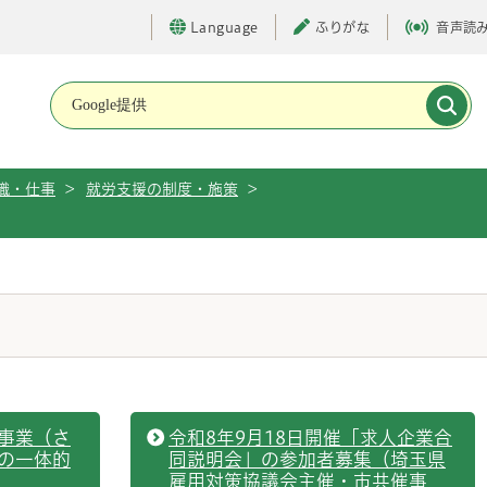
Language
ふりがな
音声読
メインメニューです。
職・仕事
>
就労支援の制度・施策
>
事業（さ
令和8年9月18日開催「求人企業合
の一体的
同説明会」の参加者募集（埼玉県
雇用対策協議会主催・市共催事