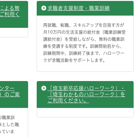
による無
求職者支援制度・職業訓練
ご利用く
再就職、転職、スキルアップを目指す方が
月10万円の生活支援の給付金（職業訓練受
講給付金）を受給しながら、無料の職業訓
練を受講する制度です。訓練開始前から、
訓練期間中、訓練終了後まで、ハローワー
クが求職活動をサポートします。
ンター
「埼玉新卒応援ハローワーク」・
）のご案
「埼玉わかものハローワーク」を
ご利用ください。
の職業訓
象とした職
っていま