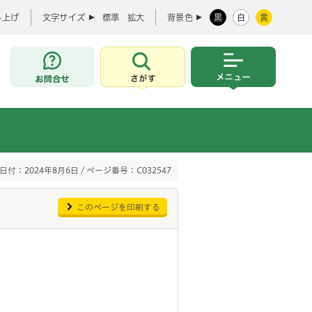
み上げ
文字サイズ
標準
拡大
背景色
黒
白
黄
お問合せ
さがす
メニュー
日付：2024年8月6日 / ページ番号：C032547
このページを印刷する