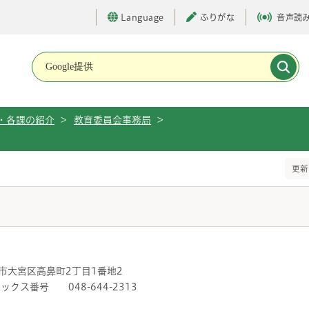
Language
ふりがな
音声読
メインメニューです。
・各課の紹介
>
教育委員会事務局
>
更新
市大宮区高鼻町2丁目1番地2
クス番号 048-644-2313