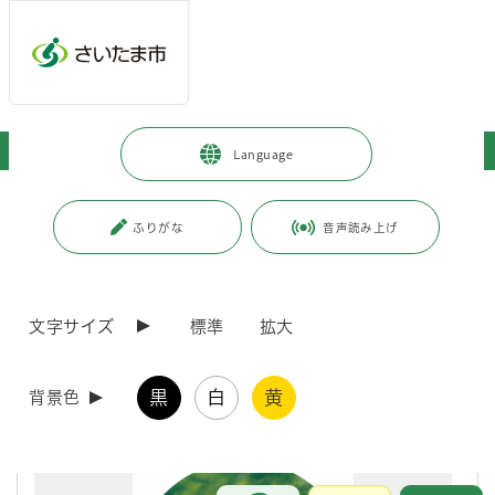
メインメニューへ移動
フッターへ移動します
メインメニューをスキップして本文へ移動
トップページ
>
市政情報
>
広報・報道
>
SNS
Language
ページの本文です。
ページ番号：J005529
ふりがな
音声読み上げ
SNS
広報課で情報発信をしている市公式インスタグラムアカウントを紹介し
文字サイズ
標準
拡大
ます。
黒
白
黄
さいたま市【公式】
背景色
お問合せ
メインメニューです。