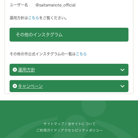
ユーザー名 ＠saitamanote_official
運用方針は
こちら
をご覧ください。
その他のインスタグラム
その他の市公式インスタグラムの一覧は
こちら
運用方針
SNSの
キャンペーン
SNSの
フッターです。
サイトマップ
当サイトについて
ご利用ガイド
アクセシビリティポリシー