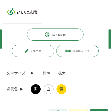
メインメニューへ移動
フッターへ移動します
メインメニューをスキップして本文へ移動
トップページ
>
市政情報
>
広報・報道
>
記者への情報提供
>
Language
記者への提供資料
>
令和7年度
>
令和8年3月
>
（令和8年3月2日発表）麻しん患者の発生に伴う注意喚起【続報】
ふりがな
音声読み上げ
ページの本文です。
更新日付：2026年3月2日 / ページ番号：C128705
（令和8年3月2日発表）麻しん患者の発生に伴う
注意喚起【続報】
文字サイズ
標準
拡大
本件は2月27日にお知らせした患者と同一患者となりますが、患者から
黒
白
黄
背景色
行動歴について追加の申告があったため、再調査を行い収集した情報を
提供するものです。
※発症日及び感染可能期間に患者が利用した施設等が変更となっており
ます。
お問合せ
メインメニューです。