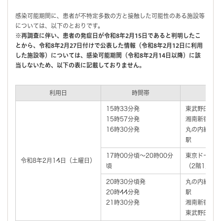
感染可能期間に、患者が不特定多数の方と接触した可能性のある施設等
については、以下のとおりです。
※再調査に伴い、患者の発症日が令和8年2月15日であると判明したこ
とから、令和8年2月27日付けで公表した情報（令和8年2月12日に利用
した施設等）については、感染可能期間（令和8年2月14日以降）に該
当しないため、以下の表に記載しておりません。
利用日
時間帯
患
15時33分発
東武野田線
15時57分発
湘南新宿ライ
16時30分発
丸の内線
駅
17時00分頃～20時00分
東京ドームで
令和8年2月14日（土曜日）
頃
（2階1塁側5
20時30分頃発
丸の内線
20時44分発
駅
21時30分発
湘南新宿ライ
東武野田線