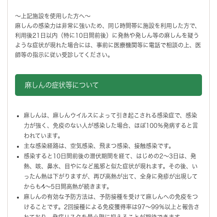
～上記施設を使用した方へ～
麻しんの感染力は非常に強いため、同じ時間帯に施設を利用した方で、
利用後21日以内（特に10日間前後）に発熱や発しん等の麻しんを疑う
ような症状が現れた場合には、事前に医療機関等に電話で相談の上、医
師等の指示に従い受診してください。
麻しんの症状等について
麻しんは、麻しんウイルスによって引き起こされる感染症で、感染
力が強く、免疫のない人が感染した場合、ほぼ100％発病すると言
われています。
主な感染経路は、空気感染、飛まつ感染、接触感染です。
感染すると10日間前後の潜伏期間を経て、はじめの2～3日は、発
熱、咳、鼻水、目やになど風邪と似た症状が現れます。その後、い
ったん熱は下がりますが、再び高熱が出て、全身に発疹が出現して
からも4～5日間高熱が続きます。
麻しんの有効な予防方法は、予防接種を受けて麻しんへの免疫をつ
けることです。2回接種による免疫獲得率は97～99％以上と報告さ
れており、発症リスクを最小限に抑えることが期待できます。