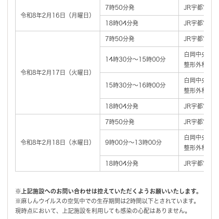
7時50分発
JR宇都宮線
令和8年2月16日（月曜日）
18時04分発
JR宇都宮線
7時50分発
JR宇都宮線
白岡中央総合
14時30分～15時00分
整形外科外来
令和8年2月17日（火曜日）
白岡中央総合
15時30分～16時00分
整形外科外来
18時04分発
JR宇都宮線
7時50分発
JR宇都宮線
白岡中央総合
令和8年2月18日（水曜日）
9時00分～13時00分
整形外科外来
18時04分発
JR宇都宮線
※上記施設へのお問い合わせは控えていただくようお願いいたします。
※麻しんウイルスの空気中での生存期間は2時間以下とされています。
現時点において、上記施設を利用しても感染の心配はありません。