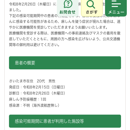
令和8年2月26日（木曜日）に、市内で修飾麻しん患者の発生を確認し
さがす
メニュ
ました。
下記の感染可能期間中の患者の行動歴等から、患者と接触した方が麻し
んに感染する可能性があるため、麻しんを疑う症状が現れた場合は、速
やかに医療機関を受診していただきますようお願いいたします。
医療機関を受診する際は、医療機関への事前連絡及びマスクの着用を徹
底していただくとともに、周囲の方へ感染を広げないよう、公共交通機
関等の御利用は避けてください。
患者の概要
さいたま市在住 20代 男性
発症日：令和8年2月15日（日曜日）
診断日：令和8年2月26日（木曜日）
麻しん予防接種歴：1回
感染源：不明（海外渡航歴無し）
感染可能期間に患者が利用した施設等