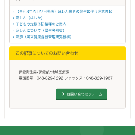
（令和8年2月27日発表）麻しん患者の発生に伴う注意喚起
麻しん（はしか）
子どもの定期予防接種のご案内
麻しんについて（厚生労働省）
麻疹（国立健康危機管理研究機構）
この記事についてのお問い合わせ
保健衛生局/保健部/地域医療課
電話番号：048-829-1292 ファックス：048-829-1967
お問い合わせフォーム
フッターです。