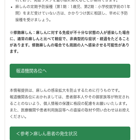
麻しんの定期予防接種（第1期：1歳児、第2期：小学校就学前の1年
間）をまだ受けていない方は、かかりつけ医に相談し、早めに予防
接種を受けましょう。
※修飾麻しん：麻しんに対する免疫が不十分な状態の人が感染した場合
に、通常の麻しんと比べて軽症で、非典型的な症状・経過をたどること
があります。修飾麻しんの場合でも周囲の人へ感染させる可能性があり
ます。
報道機関各位へ
本情報提供は、麻しんの感染拡大を防止するために行うものです。
報道機関各位におかれましては、患者御本人やその御家族等が特定され
ることのないよう、個人情報の保護に格段の配慮をお願いいたします。
また、医療機関や患者利用施設等への直接の取材や問い合わせはお控え
ください。
＜参考＞麻しん患者の発生状況