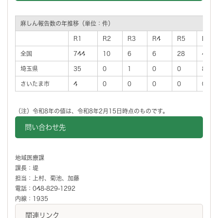
麻しん報告数の年推移（単位：件）
R1
R2
R3
R4
R5
R6
全国
744
10
6
6
28
45
埼玉県
35
0
1
0
0
8
さいたま市
4
0
0
0
0
0
（注）令和8年の値は、令和8年2月15日時点のものです。
問い合わせ先
地域医療課
課長：堤
担当：上村、菊池、加藤
電話：048-829-1292
内線：1935
関連リンク