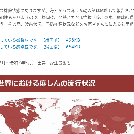
の排除状態にありますが、海外からの麻しん輸入例は継続して報告され
能性もありますので、帰国後、発熱とカタル症状（咳、鼻水、眼球結膜
う。その際、渡航状況、予防接種状況などをお医者さんに伝えると早期
している感染症です。【出国前】［498KB］
している感染症です。【帰国後】［654KB］
2月～令和7年5月） 出典：厚生労働省