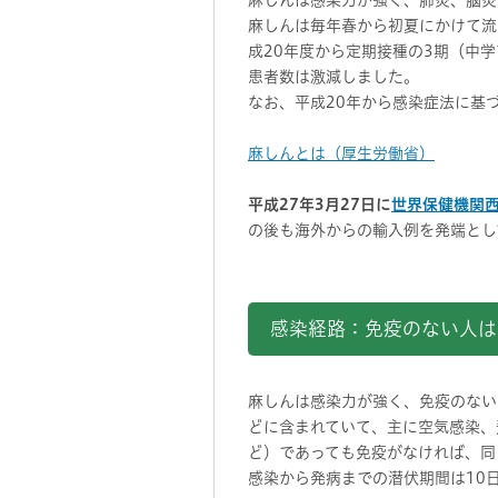
麻しんは感染力が強く、肺炎、脳炎
麻しんは毎年春から初夏にかけて流
成20年度から定期接種の3期（中学
患者数は激減しました。
なお、平成20年から感染症法に基
麻しんとは（厚生労働省）
平成27年3月27日に
世界保健機関
の後も海外からの輸入例を発端とし
感染経路：免疫のない人は
麻しんは感染力が強く、免疫のない
どに含まれていて、主に空気感染、
ど）であっても免疫がなければ、同
感染から発病までの潜伏期間は10