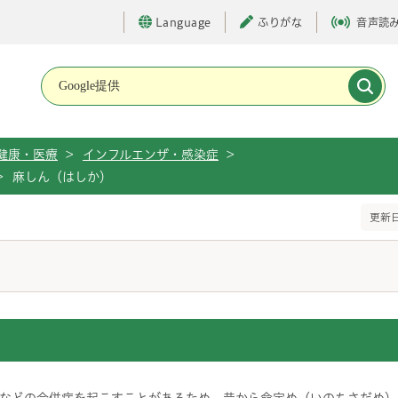
Language
ふりがな
音声読
メインメニューです。
健康・医療
>
インフルエンザ・感染症
>
>
麻しん（はしか）
更新日