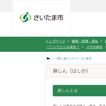
メインメニューへ移動
フッターへ移動します
メインメニューをスキップして本文へ移動
トップページ
>
健康・医療・福祉
>
○○ってどんな病気？
>
マ行の病気
ページの本文です。
一つ前に見ていたページに戻る
麻しん（はしか）
麻しんとは