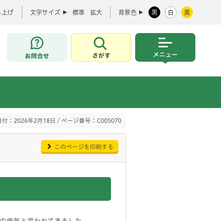
み上げ
文字サイズ
標準
拡大
背景色
黒
白
黄
お問合せ
さがす
メニュー
付：2026年2月18日 / ページ番号：C005070
このページを印刷する