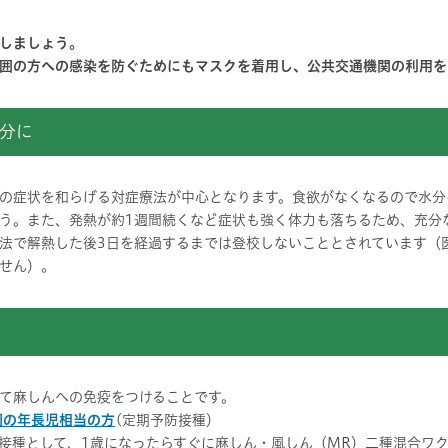
しましょう。
囲の方への感染を防ぐためにもマスクを着用し、公共交通機関の利用を
分に
の症状を和らげる対症療法が中心となります。食欲がなくなるので水分
う。また、発熱が約1週間続くなど症状も強く体力も落ちるため、充分
法で解熱した後3日を経過するまでは登校しないこととされています（
せん）。
て麻しんへの免疫をつけることです。
園の年長児相当の方
(定期予防接種）
接種として、1歳になったらすぐに麻しん・風しん（MR）二種混合ワク