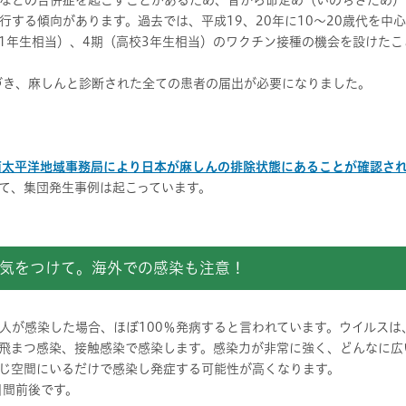
などの合併症を起こすことがあるため、昔から命定め（いのちさだめ）
行する傾向があります。過去では、平成19、20年に10～20歳代を中
1年生相当）、4期（高校3年生相当）のワクチン接種の機会を設けたこと
づき、麻しんと診断された全ての患者の届出が必要になりました。
西太平洋地域事務局により日本が麻しんの排除状態にあることが確認さ
て、集団発生事例は起こっています。
気をつけて。海外での感染も注意！
人が感染した場合、ほぼ100％発病すると言われています。ウイルスは
飛まつ感染、接触感染で感染します。感染力が非常に強く、どんなに広
じ空間にいるだけで感染し発症する可能性が高くなります。
日間前後です。