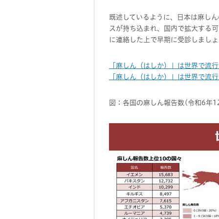
既述しているように、日本は麻しん
スが持ち込まれ、国内で拡大する可
に連絡した上で早期に受診しましょ
「麻しん（はしか）」は世界で流行
「麻しん（はしか）」は世界で流行
図：各国の麻しん報告数(令和6年1