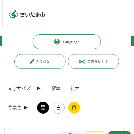
ページの本文です。
メインメニューへ移動
フッターへ移動します
メインメニューをスキップして本文へ移動
トップページ
>
市政情報
>
人口・統計
>
調査についてのお知らせ
Language
ページ番号：J000360
ふりがな
音声読み上げ
調査についてのお知らせ
文字サイズ
標準
拡大
2026（令和8）年国民生活基礎調査（世帯票）にご協力
ください
黒
白
黄
背景色
国民生活基礎調査は、わが国の最も重要な調査の一つです。今後の
厚生労働行政の企画及び立案のために行われる統計法に基づく調査
ですので、ご協力をお願いします。
お問合せ
メインメニューです。