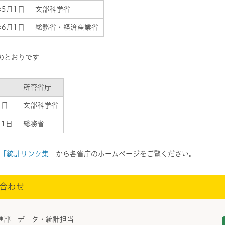
年5月1日
文部科学省
年6月1日
総務省・経済産業省
のとおりです
所管省庁
1日
文部科学省
月1日
総務省
「統計リンク集」
から各省庁のホームページをご覧ください。
合わせ
進部 データ・統計担当