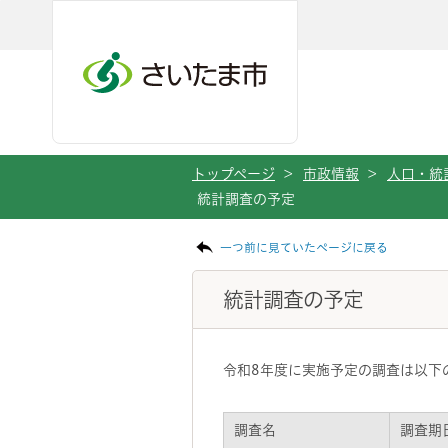
メインメニューへ移動
フッターへ移動します
メインメニューをスキップして本文へ移動
トップページ
>
市政情報
>
人口・統
統計調査の予定
ページの本文です。
一つ前に見ていたページに戻る
統計調査の予定
令和8年度に実施予定の調査は以下
調査名
調査期