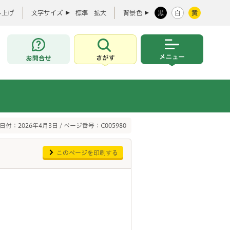
み上げ
文字サイズ
標準
拡大
背景色
黒
白
黄
お問合せ
さがす
メニュー
日付：2026年4月3日 / ページ番号：C005980
このページを印刷する