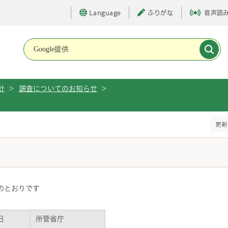
Language
ふりがな
音声読
メインメニューです。
計
>
調査についてのお知らせ
>
更新
のとおりです
日
所管省庁