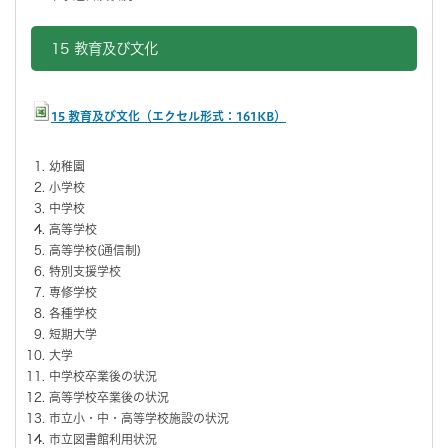
15 教育及び文化
15 教育及び文化（エクセル形式：161KB）
幼稚園
小学校
中学校
高等学校
高等学校(通信制)
特別支援学校
専修学校
各種学校
短期大学
大学
中学校卒業後の状況
高等学校卒業後の状況
市立小・中・高等学校施設の状況
市立図書館利用状況