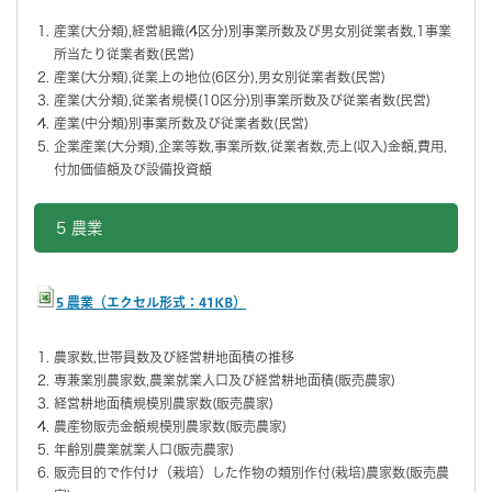
産業(大分類),経営組織(4区分)別事業所数及び男女別従業者数,1事業
所当たり従業者数(民営)
産業(大分類),従業上の地位(6区分),男女別従業者数(民営)
産業(大分類),従業者規模(10区分)別事業所数及び従業者数(民営)
産業(中分類)別事業所数及び従業者数(民営)
企業産業(大分類),企業等数,事業所数,従業者数,売上(収入)金額,費用,
付加価値額及び設備投資額
5 農業
5 農業（エクセル形式：41KB）
農家数,世帯員数及び経営耕地面積の推移
専兼業別農家数,農業就業人口及び経営耕地面積(販売農家)
経営耕地面積規模別農家数(販売農家)
農産物販売金額規模別農家数(販売農家)
年齢別農業就業人口(販売農家)
販売目的で作付け（栽培）した作物の類別作付(栽培)農家数(販売農