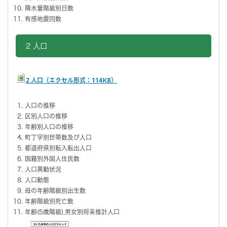
降水量階級別日数
有感地震回数
2 人口
2 人口（エクセル形式：114KB）
人口の推移
区別人口の推移
年齢別人口の推移
町丁字別世帯数及び人口
都道府県別転入転出人口
国籍別外国人住民数
人口異動状況
人口動態
母の年齢階級別出生数
年齢階級別死亡数
年齢(5歳階級),男女別将来推計人口