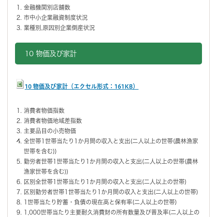
金融機関別店舗数
市中小企業融資制度状況
業種別,原因別企業倒産状況
10 物価及び家計
10 物価及び家計（エクセル形式：161KB）
消費者物価指数
消費者物価地域差指数
主要品目の小売物価
全世帯1世帯当たり1か月間の収入と支出(二人以上の世帯(農林漁家
世帯を含む))
勤労者世帯1世帯当たり1か月間の収入と支出(二人以上の世帯(農林
漁家世帯を含む))
区別全世帯1世帯当たり1か月間の収入と支出(二人以上の世帯)
区別勤労者世帯1世帯当たり1か月間の収入と支出(二人以上の世帯)
1世帯当たり貯蓄・負債の現在高と保有率(二人以上の世帯)
1,000世帯当たり主要耐久消費財の所有数量及び普及率(二人以上の