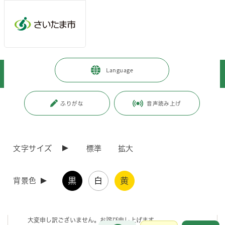
メインメニューへ移動
フッターへ移動します
メインメニューをスキップして本文へ移動
トップページ
>
市政情報
>
人口・統計
>
統計書
>
Language
さいたま市統計書
>
さいたま市統計書（平成25年版）
ページの本文です。
更新日付：2019年3月31日 / ページ番号：C035630
ふりがな
音声読み上げ
さいたま市統計書（平成25年版）
文字サイズ
標準
拡大
さいたま市統計書は、本市の自然、人口、経済、社会、教育などの各
分野における統計資料を総合的に収録し、市勢の現状と推移を明らかに
しようとするものです。
黒
白
黄
背景色
※ 既に、本データをご覧になった皆様方へ
本データは、平成26年4月18日から掲載しておりましたが、「2
0 財政（エクセル形式：86KB）」 に一部誤記がございました。
大変申し訳ございません。お詫び申し上げます。
お問合せ
メインメニューです。