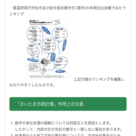
・都道府県庁所在市及び政令指定都市(51都市)の年間支出金額でみたラ
ンキング
上記付録のランキングを編集し
わかりやすくしたものです。
「さいたま市統計書」利用上の注意
数字の単位未満の端数については四捨五入を原則とします。
したがって、内訳の計が合計の数字と一致しない場合があります。
結果表のうち町丁字別の集計表については、本市独自集計のため、