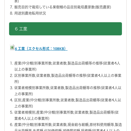
家)
販売目的で栽培している果樹類の品目別栽培農家数(販売農家)
用途別農地転用状況
6 工業
6 工業（エクセル形式：108KB）
産業(中分類)別事業所数,従業者数,製造品出荷額等の推移(従業者4人
以上の事業所)
区別事業所数,従業者数,製造品出荷額等の推移(従業者4人以上の事業
所)
従業者規模別事業所数,従業者数,製造品出荷額等の推移(従業者4人以
上の事業所)
区別,産業(中分類)別事業所数,従業者数,製造品出荷額等(従業者4人以
上の事業所)
従業者規模別,産業(中分類)別事業所数,従業者数,製造品出荷額等(従
業者4人以上の事業所)
産業(中分類)別事業所数,従業者数,現金給与総額,原材料使用額等,製造
品出荷額等,生産額,付加価値額,減価償却額,投資額(従業者4人以上の