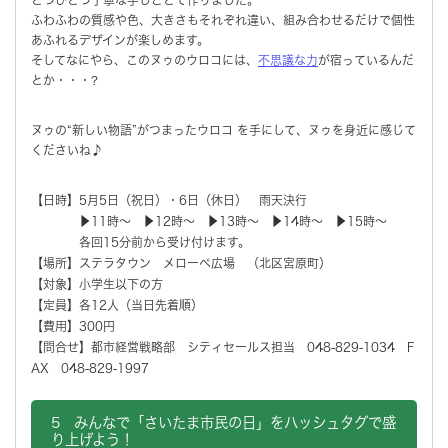
ふわふわの質感や色、大きさもそれぞれ違い、組み合わせるだけで個性
あふれるデザインが楽しめます。
そしてなにやら、このヌゥのウロコには、
不思議な力
が宿っているんだ
とか・・・?
ヌゥの“新しい物語”がつまったウロコ を手にして、ヌゥを身近に感じて
くださいね♪
【日時】5月5日（祝日）・6日（休日） 雨天決行
▶11時～ ▶12時～ ▶13時～ ▶14時～ ▶15時～
各回15分前から受け付けます。
【場所】ステラタウン メローペ広場 （北区宮原町）
【対象】小学生以下の方
【定員】各12人（当日先着順）
【費用】300円
【問合せ】都市経営戦略部 シティセールス担当 048-829-1034 F
AX 048-829-1997
5 みんなで「さいたま市民の日」をハッシュタグで盛
り上げよう！