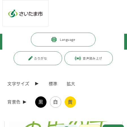
メインメニューへ移動
フッターへ移動します
メインメニューをスキップして本文へ移動
トップページ
>
市政情報
>
さいたま市プロフィール
>
市について
>
Language
さいたま市の紹介
>
さいたま市民の日
ページの本文です。
更新日付：2026年4月30日 / ページ番号：C079621
ふりがな
音声読み上げ
さいたま市民の日
文字サイズ
標準
拡大
黒
白
黄
背景色
お問合せ
メインメニューです。