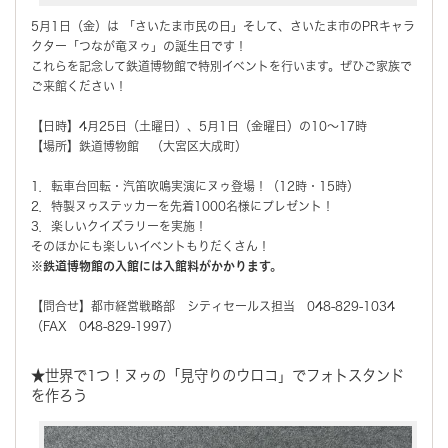
5月1日（金）は 「さいたま市民の日」そして、さいたま市のPRキャラ
クター「つなが竜ヌゥ」の誕生日です！
これらを記念して鉄道博物館で特別イベントを行います。ぜひご家族で
ご来館ください！
【日時】4月25日（土曜日）、5月1日（金曜日）の10～17時
【場所】鉄道博物館 （大宮区大成町）
1．転車台回転・汽笛吹鳴実演にヌゥ登場！（12時・15時）
2．特製ヌゥステッカーを先着1000名様にプレゼント！
3．楽しいクイズラリーを実施！
そのほかにも楽しいイベントもりだくさん！
※鉄道博物館の入館には入館料がかかります。
【問合せ】都市経営戦略部 シティセールス担当 048-829-1034
（FAX 048-829-1997）
★世界で1つ！ヌゥの「見守りのウロコ」でフォトスタンド
を作ろう