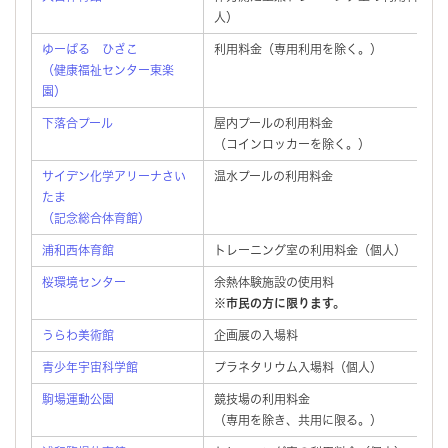
人）
ゆーぱる ひざこ
利用料金（専用利用を除く。）
（健康福祉センター東楽
園）
下落合プール
屋内プールの利用料金
（コインロッカーを除く。）
サイデン化学アリーナさい
温水プールの利用料金
たま
（記念総合体育館）
浦和西体育館
トレーニング室の利用料金（個人）
桜環境センター
余熱体験施設の使用料
※市民の方に限ります。
うらわ美術館
企画展の入場料
青少年宇宙科学館
プラネタリウム入場料（個人）
駒場運動公園
競技場の利用料金
（専用を除き、共用に限る。）