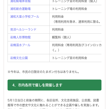
浦和駒場体育館
トレーニング室の利用料金（個人）
浦和総合運動場
トレーニング場の利用料金
浦和大里小学校プール
利用料金
（専用利用を除き、通常利用に限る。）
見沼ヘルシーランド
利用料金
岩槻人形博物館
観覧料（個人）
岩槻温水プール
利用料金（専用利用及びコインロッカーを
く。）
岩槻文化公園
トレーニング室の利用料金
※今年は、市民の日限定のたまポン付与はありません。
4．市内各所で催しを開催します
5月1日当日と前後の期間に、各区役所、文化芸術施設、公民館、図書
館等で市の歴史や文化に触れることができる企画や催しを実施します。