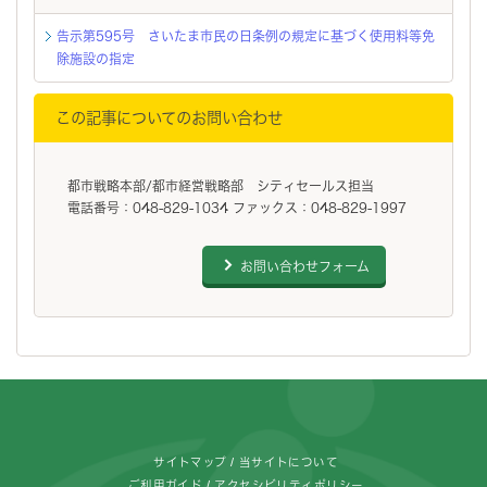
告示第595号 さいたま市民の日条例の規定に基づく使用料等免
除施設の指定
この記事についてのお問い合わせ
都市戦略本部/都市経営戦略部 シティセールス担当
電話番号：048-829-1034 ファックス：048-829-1997
お問い合わせフォーム
フッターです。
サイトマップ
当サイトについて
ご利用ガイド
アクセシビリティポリシー