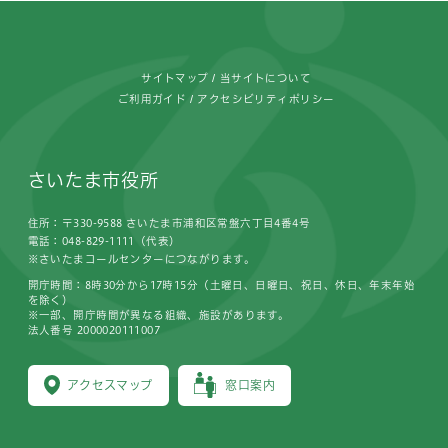
フッターです。
サイトマップ
当サイトについて
ご利用ガイド
アクセシビリティポリシー
さいたま市役所
住所：〒330-9588 さいたま市浦和区常盤六丁目4番4号
電話：048-829-1111（代表）
※さいたまコールセンターにつながります。
開庁時間：8時30分から17時15分（土曜日、日曜日、祝日、休日、年末年始
を除く）
※一部、開庁時間が異なる組織、施設があります。
法人番号 2000020111007
アクセスマップ
窓口案内