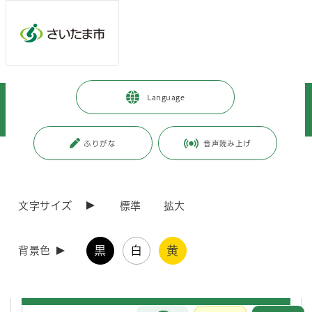
ページの本文です。
メインメニューへ移動
フッターへ移動します
メインメニューをスキップして本文へ移動
トップページ
>
市政情報
>
情報公開の総合的な推進
>
Language
行政手続（申請に対する処分等）
>
行政指導
>
（保健衛生局）行政指導一覧
ふりがな
音声読み上げ
ページ番号：J004282
（保健衛生局）行政指導一覧
文字サイズ
標準
拡大
行政指導一覧（保健衛生総務課）
黒
白
黄
背景色
行政指導一覧（動物愛護ふれあいセンター）
お問合せ
メインメニューです。