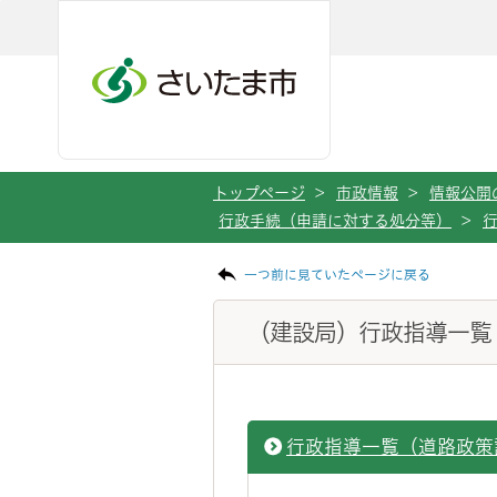
ページの本文です。
メインメニューへ移動
フッターへ移動します
メインメニューをスキップして本文へ移動
トップページ
>
市政情報
>
情報公開
行政手続（申請に対する処分等）
>
一つ前に見ていたページに戻る
（建設局）行政指導一覧
行政指導一覧（道路政策