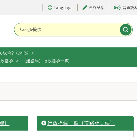
Language
ふりがな
音声読
メインメニューです。
の総合的な推進
>
行政指導
>
（建設局）行政指導一覧
課）
行政指導一覧（道路計画課）