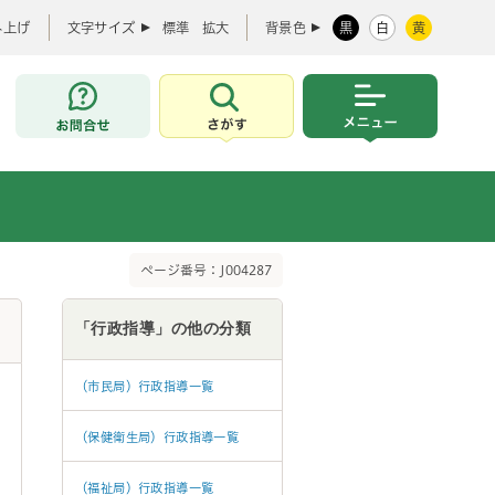
み上げ
文字サイズ
標準
拡大
背景色
黒
白
黄
お問合せ
さがす
メニュー
ページ番号：J004287
「行政指導」の他の分類
（市民局）行政指導一覧
（保健衛生局）行政指導一覧
（福祉局）行政指導一覧