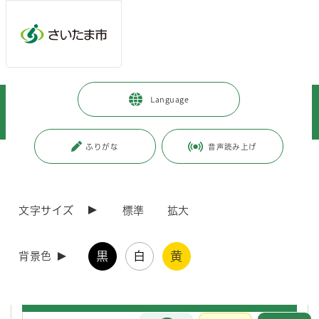
ページの本文です。
メインメニューへ移動
フッターへ移動します
メインメニューをスキップして本文へ移動
トップページ
>
市政情報
>
情報公開の総合的な推進
>
Language
行政手続（申請に対する処分等）
>
行政指導
>
（環境局）行政指導一覧
ふりがな
音声読み上げ
ページ番号：J004284
（環境局）行政指導一覧
文字サイズ
標準
拡大
行政指導一覧（環境総務課）
黒
白
黄
背景色
行政指導一覧（環境対策課）
お問合せ
メインメニューです。