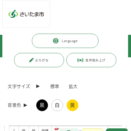
メインメニューへ移動
フッターへ移動します
メインメニューをスキップして本文へ移動
トップページ
>
市政情報
>
情報公開の総合的な推進
>
Language
行政手続（申請に対する処分等）
>
行政指導
>
（保健衛生局）行政指導一覧
>
行政指導一覧（保健衛生総務課）
ふりがな
音声読み上げ
ページの本文です。
更新日付：2025年10月30日 / ページ番号：C047543
行政指導一覧（保健衛生総務課）
文字サイズ
標準
拡大
番
所
所
所管
行政指導の名称
根拠法令等
黒
白
黄
背景色
号
管
管
課
局
部
お問合せ
1
保
保
保健
精神保健及
メインメニューです。