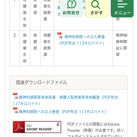
精神科病院等実地指導・措
健
健
衛生
精神障害者
置入院患者等実地審査（PDF形
さがす
メニュ
衛
部
総務
祉に関する
式 117キロバイト）
生
課
律
局
2
保
保
保健
精神保健及
精神科病院への立入検査
健
健
衛生
精神障害者
（PDF形式 113キロバイト）
衛
部
総務
祉に関する
生
課
律
局
関連ダウンロードファイル
精神科病院等実地指導・措置入院患者等実地審査（PDF形式
117キロバイト）
精神科病院への立入検査（PDF形式 113キロバイト）
PDFファイルの閲覧にはAdobe
Reader（無償）が必要です。同ソ
フトがインストールされていない