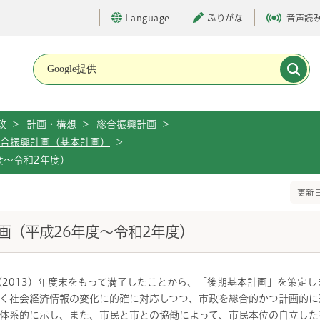
Language
ふりがな
音声読
メインメニューです。
政
>
計画・構想
>
総合振興計画
>
合振興計画（基本計画）
>
度～令和2年度）
更新日
画（平成26年度～令和2年度）
（2013）年度末をもって満了したことから、「後期基本計画」を策定し
く社会経済情報の変化に的確に対応しつつ、市政を総合的かつ計画的に
体系的に示し、また、市民と市との協働によって、市民本位の自立した