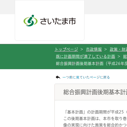
メインメニューへ移動
フッターへ移動します
メインメニューをスキップして本文へ移動
トップページ
>
市政情報
>
政策・財
既に計画期間が満了している計画
>
総
総合振興計画後期基本計画（平成26年
ページの本文です。
一つ前に見ていたページに戻る
総合振興計画後期基本計
「基本計画」の計画期間が平成25
この後期基本計画は、本市を取り巻
像の実現に向けた施策を総合的かつ