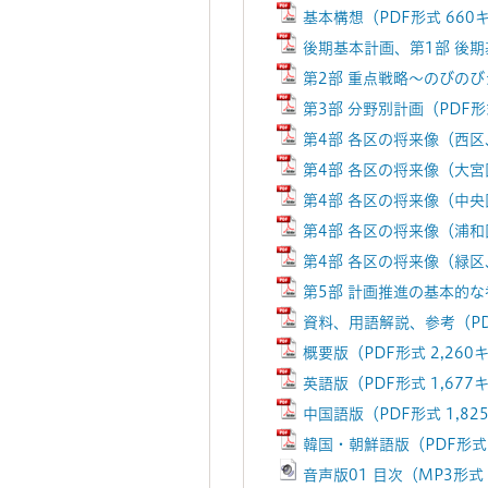
基本構想（PDF形式 660
後期基本計画、第1部 後期
第2部 重点戦略～のびのび
第3部 分野別計画（PDF形
第4部 各区の将来像（西区、
第4部 各区の将来像（大宮区
第4部 各区の将来像（中央区
第4部 各区の将来像（浦和区
第4部 各区の将来像（緑区、
第5部 計画推進の基本的な
資料、用語解説、参考（PDF
概要版（PDF形式 2,26
英語版（PDF形式 1,67
中国語版（PDF形式 1,8
韓国・朝鮮語版（PDF形式 
音声版01 目次（MP3形式