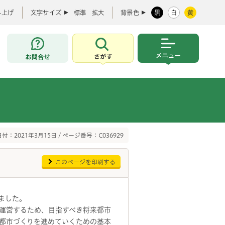
み上げ
文字サイズ
標準
拡大
背景色
黒
白
黄
お問合せ
さがす
メニュー
付：2021年3月15日 / ページ番号：C036929
このページを印刷する
ました。
運営するため、目指すべき将来都市
都市づくりを進めていくための基本