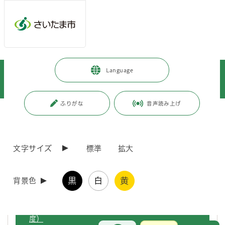
ページの本文です。
メインメニューへ移動
フッターへ移動します
メインメニューをスキップして本文へ移動
トップページ
>
市政情報
>
政策・財政
>
計画・構想
>
Language
総合振興計画
>
既に計画期間が満了している計画
>
総合振興計画（基本構想）
ふりがな
音声読み上げ
ページ番号：J005880
総合振興計画（基本構想）
文字サイズ
標準
拡大
総合振興計画後期基本計画（平成26年度～令和2年度）
黒
白
黄
背景色
総合振興計画前期基本計画（平成16年度～平成25年
度）
お問合せ
メインメニューです。