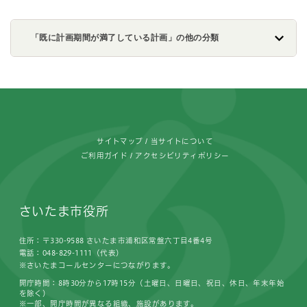
「既に計画期間が満了している計画」の他の分類
フッターです。
サイトマップ
当サイトについて
ご利用ガイド
アクセシビリティポリシー
さいたま市役所
住所：〒330-9588 さいたま市浦和区常盤六丁目4番4号
電話：048-829-1111（代表）
※さいたまコールセンターにつながります。
開庁時間：8時30分から17時15分（土曜日、日曜日、祝日、休日、年末年始
を除く）
※一部、開庁時間が異なる組織、施設があります。