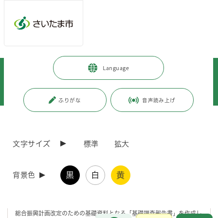
メインメニューへ移動
フッターへ移動します
メインメニューをスキップして本文へ移動
トップページ
>
市政情報
>
政策・財政
>
計画・構想
>
Language
総合振興計画
>
既に計画期間が満了している計画
>
総合振興計画（基本構想）
>
総合振興計画改定のための基礎調査報告書（平成17年度）
ふりがな
音声読み上げ
ページの本文です。
更新日付：2021年3月15日 / ページ番号：C008496
総合振興計画改定のための基礎調査報告書（平成
文字サイズ
標準
拡大
17年度）
黒
白
黄
背景色
基礎調査報告書
総合振興計画改定のための基礎資料となる「基礎調査報告書」を作成し
お問合せ
メインメニューです。