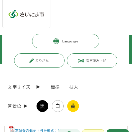
メインメニューへ移動
フッターへ移動します
メインメニューをスキップして本文へ移動
トップページ
>
市政情報
>
政策・財政
>
計画・構想
>
Language
総合振興計画
>
既に計画期間が満了している計画
>
総合振興計画（基本構想）
>
総合振興計画改定のための基礎調査報告書（平成23年度）
ふりがな
音声読み上げ
ページの本文です。
更新日付：2021年8月19日 / ページ番号：C018199
総合振興計画改定のための基礎調査報告書（平成
文字サイズ
標準
拡大
23年度）
黒
白
黄
背景色
本調査の概要
本調査の概要（PDF形式：193KB）
お問合せ
メインメニューです。