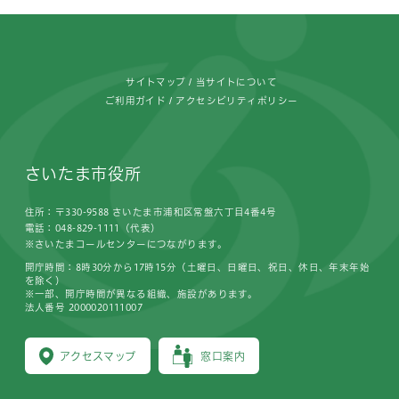
フッターです。
サイトマップ
当サイトについて
ご利用ガイド
アクセシビリティポリシー
さいたま市役所
住所：〒330-9588 さいたま市浦和区常盤六丁目4番4号
電話：048-829-1111（代表）
※さいたまコールセンターにつながります。
開庁時間：8時30分から17時15分（土曜日、日曜日、祝日、休日、年末年始
を除く）
※一部、開庁時間が異なる組織、施設があります。
法人番号 2000020111007
アクセスマップ
窓口案内