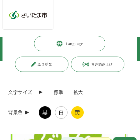
メインメニューへ移動
フッターへ移動します
メインメニューをスキップして本文へ移動
トップページ
>
市政情報
>
政策・財政
>
市政について
>
Language
さいたま市のシティセールス
>
のびのびシティさいたま市～さいたま市らしさ～
ふりがな
音声読み上げ
ページの本文です。
更新日付：2024年10月1日 / ページ番号：C065208
のびのびシティさいたま市～さいたま市らしさ～
文字サイズ
標準
拡大
黒
白
黄
背景色
お問合せ
メインメニューです。