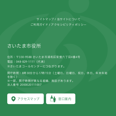
フッターです。
サイトマップ
当サイトについて
ご利用ガイド
アクセシビリティポリシー
さいたま市役所
住所：〒330-9588 さいたま市浦和区常盤六丁目4番4号
電話：048-829-1111（代表）
※さいたまコールセンターにつながります。
開庁時間：8時30分から17時15分（土曜日、日曜日、祝日、休日、年末年始
を除く）
※一部、開庁時間が異なる組織、施設があります。
法人番号 2000020111007
アクセスマップ
窓口案内