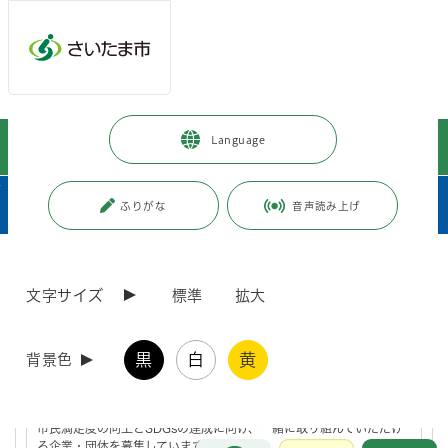
メインメニューへ移動
フッターへ移動します
メインメニューをスキップして本文へ移動
トップページ
>
市政情報
>
市長の部屋
>
プロフィール・施策など
>
Language
CS90＋運動
ページの本文です。
サブメニューです。
ふりがな
音声読み上げ
ページ番号：J004231
文字サイズ
標準
拡大
CS90＋運動
黒
白
黄
背景色
さいたま市CS・SDGsパートナーズを募集していま
す！
市民満足度の向上とSDGsの達成に向け、一緒に取り組んでいただけ
お問合せ
る企業・団体を募集しています。
メインメニューです。