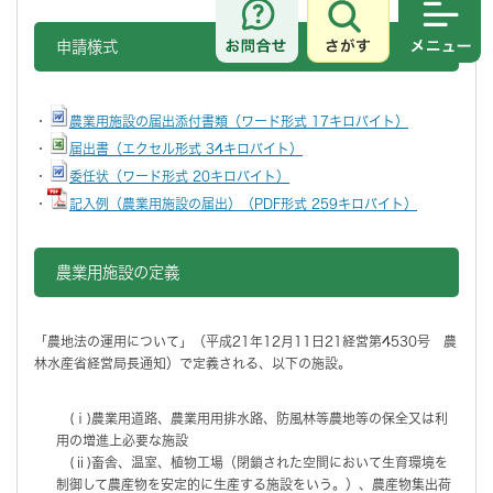
さがす
メニュ
申請様式
・
農業用施設の届出添付書類（ワード形式 17キロバイト）
・
届出書（エクセル形式 34キロバイト）
・
委任状（ワード形式 20キロバイト）
・
記入例（農業用施設の届出）（PDF形式 259キロバイト）
農業用施設の定義
「農地法の運用について」（平成21年12月11日21経営第4530号 農
林水産省経営局長通知）で定義される、以下の施設。
(ⅰ)農業用道路、農業用用排水路、防風林等農地等の保全又は利
用の増進上必要な施設
(ⅱ)畜舎、温室、植物工場（閉鎖された空間において生育環境を
制御して農産物を安定的に生産する施設をいう。）、農産物集出荷