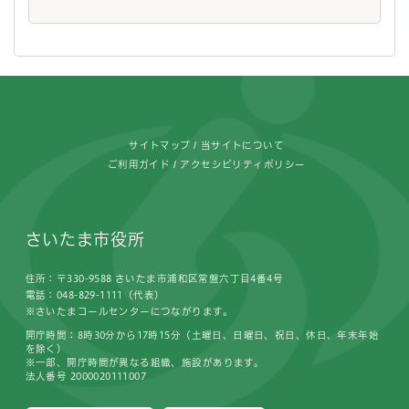
フッターです。
サイトマップ
当サイトについて
ご利用ガイド
アクセシビリティポリシー
さいたま市役所
住所：〒330-9588 さいたま市浦和区常盤六丁目4番4号
電話：048-829-1111（代表）
※さいたまコールセンターにつながります。
開庁時間：8時30分から17時15分（土曜日、日曜日、祝日、休日、年末年始
を除く）
※一部、開庁時間が異なる組織、施設があります。
法人番号 2000020111007