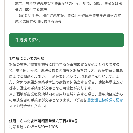
施設、農産物貯蔵施設等農畜産物の生産、集荷、調製、貯蔵又は出
荷の用に供する施設
(ⅲ)たい肥舎、種苗貯蔵施設、農機具格納庫等農業生産資材の貯
蔵又は保管の用に供する施設
手続きの流れ
1.申請についての相談
対象の施設が農業用施設に該当するか事前に審査が必要となりますの
で、案内図、公図、施設の概要図面等をお持ちのうえ、農業委員会事務
局までご相談ください。 ※必要に応じて、現地調査を行います。ま
た、対象の施設が建築基準法の建築物に該当する場合、建築基準法及び
都市計画法の手続きが必要となる可能性があります。
※計画地が農業振興地域内の農用地区域に存する場合、農用地区域から
の用途変更の手続きが必要となります。（詳細は
農業環境整備課の紹介
までお問合せください）
住所：さいたま市浦和区常盤六丁目4番4号
電話番号：048－829－1903