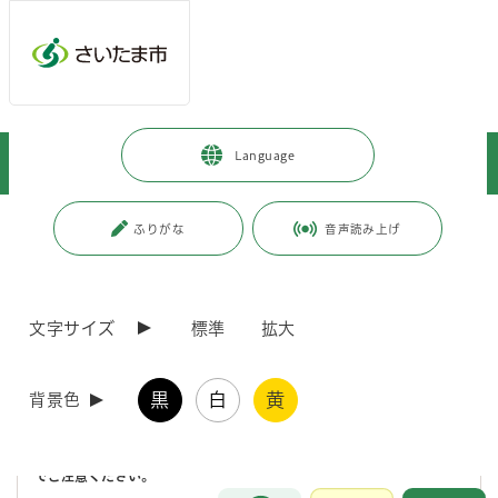
メインメニューへ移動
フッターへ移動します
メインメニューをスキップして本文へ移動
トップページ
>
事業者向けの情報
>
環境・産業・企業立地
>
農業
>
Language
農業用施設（2a未満）の届出について
ページの本文です。
更新日付：2026年2月18日 / ページ番号：C066975
ふりがな
音声読み上げ
農業用施設（2a未満）の届出について
文字サイズ
標準
拡大
農地を農地以外のものへ転用する場合には、農地法に基づく許可又は届
出が必要となりますが、耕作を行う上で必要な農業用施設（転用面積が
2a（200平方メートル）未満の物に限る）を設置する場合は、農業委
黒
白
黄
員会への届出制度があります。
背景色
※転用面積が2aを超える場合は農地法に基づく許可が必要となりますの
でご注意ください。
お問合せ
メインメニューです。