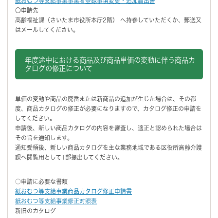
紙おむつ等支給事業事業者登録事項変更・追加届出書
〇申請先
高齢福祉課（さいたま市役所本庁2階） へ持参していただくか、郵送又
はメールしてください。
年度途中における商品及び商品単価の変動に伴う商品カ
タログの修正について
単価の変動や商品の廃番または新商品の追加が生じた場合は、その都
度、商品カタログの修正が必要になりますので、カタログ修正の申請を
してください。
申請後、新しい商品カタログの内容を審査し、適正と認められた場合は
その旨を通知します。
通知受領後、新しい商品カタログを主な業務地域である区役所高齢介護
課へ閲覧用として1部提出してください。
○申請に必要な書類
紙おむつ等支給事業商品カタログ修正申請書
紙おむつ等支給事業修正対照表
新旧のカタログ