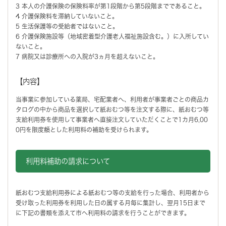
3 本人の介護保険の保険料率が第1段階から第5段階までであること。
4 介護保険料を滞納していないこと。
5 生活保護等の受給者ではないこと。
6 介護保険施設等（地域密着型介護老人福祉施設含む。）に入所してい
ないこと。
7 病院又は診療所への入院が3ヵ月を超えないこと。
【内容】
当事業に参加している薬局、宅配業者へ、利用者が事業者ごとの商品カ
タログの中から商品を選択して紙おむつ等を注文する際に、紙おむつ等
支給利用券を使用して事業者へ直接注文していただくことで1カ月6,00
0円を限度額とした利用料の補助を受けられます。
利用料補助の請求について
紙おむつ支給利用券による紙おむつ等の支給を行った場合、利用者から
受け取った利用券を利用した日の属する月毎に集計し、翌月15日まで
に下記の書類を添えて市へ利用料の請求を行うことができます。