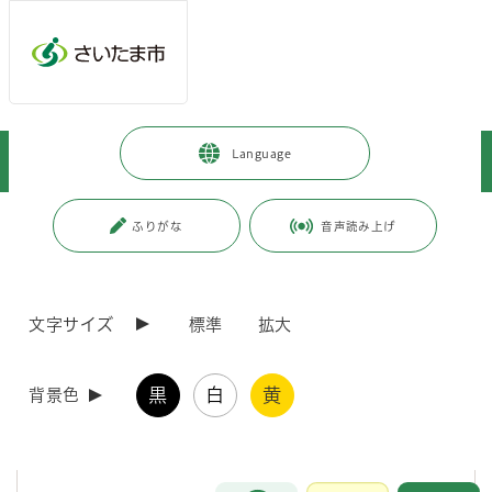
メインメニューへ移動
フッターへ移動します
メインメニューをスキップして本文へ移動
トップページ
>
事業者向けの情報
>
届出・手続き
>
福祉
>
Language
重度要介護高齢者紙おむつ等支給事業（事業者向け）
ページの本文です。
更新日付：2025年11月29日 / ページ番号：C007015
ふりがな
音声読み上げ
重度要介護高齢者紙おむつ等支給事業（事業者向
け）
文字サイズ
標準
拡大
さいたま市重度要介護高齢者紙おむつ等支給事業の登録事業者向けのコ
ンテンツです。
黒
白
黄
背景色
令和8年度事業者登録申請について
お問合せ
メインメニューです。