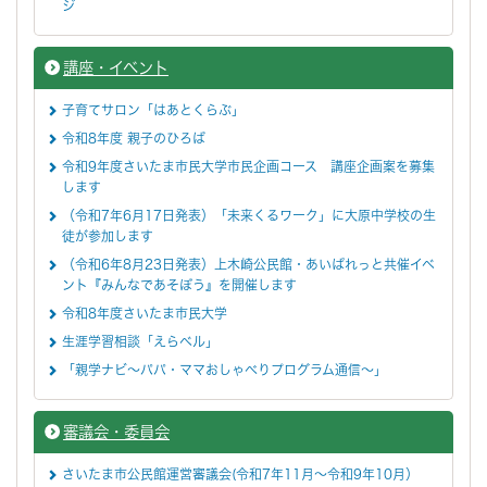
ジ
講座・イベント
子育てサロン「はあとくらぶ」
令和8年度 親子のひろば
令和9年度さいたま市民大学市民企画コース 講座企画案を募集
します
（令和7年6月17日発表）「未来くるワーク」に大原中学校の生
徒が参加します
（令和6年8月23日発表）上木崎公民館・あいぱれっと共催イベ
ント『みんなであそぼう』を開催します
令和8年度さいたま市民大学
生涯学習相談「えらベル」
「親学ナビ～パパ・ママおしゃべりプログラム通信～」
審議会・委員会
さいたま市公民館運営審議会(令和7年11月～令和9年10月）