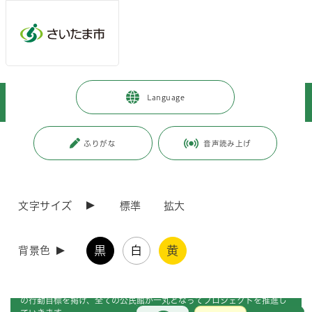
メインメニューへ移動
フッターへ移動します
メインメニューをスキップして本文へ移動
トップページ
>
子育て・教育
>
生涯学習
>
Language
生涯学習総合センター・公民館
ページの本文です。
ページ番号：J006178
ふりがな
音声読み上げ
生涯学習総合センター・公民館
文字サイズ
標準
拡大
黒
白
黄
背景色
公民館では「人づくり」「つながりづくり」「地域づくり」を地域住民
と共に進めるために、「さいたま地域づくりプロジェクト」として３つ
の行動目標を掲げ、全ての公民館が一丸となってプロジェクトを推進し
お問合せ
メインメニューです。