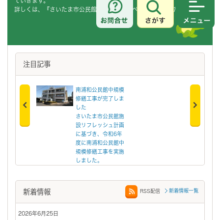
ていきます。
詳しくは、『さいたま市公民館ビジョン』のページを御覧ください。
さがす
メニュ
注目記事
南浦和公民館中規模
三橋公民館中規模
修繕工事が完了しま
繕工事が完了しま
した
た
さいたま市公民館施
さいたま市公民館
設リフレッシュ計画
設リフレッシュ計
に基づき、令和6年
に基づき、令和6
度に南浦和公民館中
度に三橋公民館中
規模修繕工事を実施
模修繕工事を実施
しました。
ました
新着情報
新着情報一覧
RSS配信
2026年6月25日