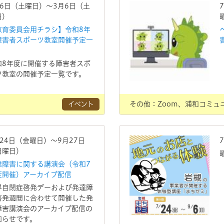
月6日（土曜日）～3月6日（土
日）
教育委員会用チラシ】令和8年
障害者スポーツ教室開催予定一
和8年度に開催する障害者スポ
ツ教室の開催予定一覧です。
イベント
その他：Zoom、浦和コミュ
月24日（金曜日）～9月27日
日曜日）
達障害に関する講演会（令和7
度開催）アーカイブ配信
界自閉症啓発デーおよび発達障
啓発週間に合わせて開催した発
障害講演会のアーカイブ配信の
知らせです。