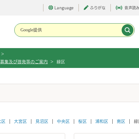
Language
ふりがな
音声読
メインメニューです。
>
品募集及び啓発等のご案内
>
緑区
北区
大宮区
見沼区
中央区
桜区
浦和区
南区
緑