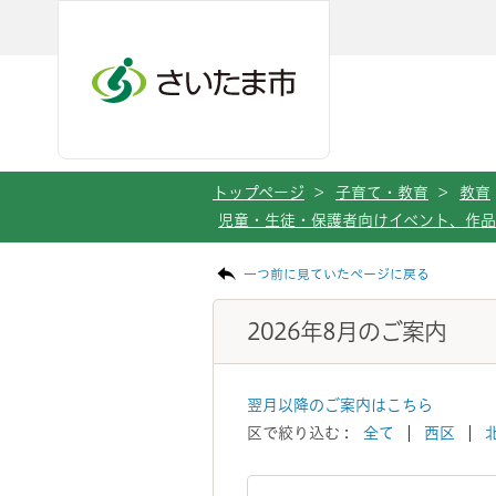
メインメニューへ移動
フッターへ移動します
メインメニューをスキップして本文へ移動
トップページ
>
子育て・教育
>
教育
児童・生徒・保護者向けイベント、作
ページの本文です。
一つ前に見ていたページに戻る
2026年8月のご案内
翌月以降のご案内はこちら
区で絞り込む :
全て
西区