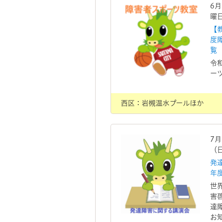
6
曜
【
度
覧
令
ー
西区：岩槻温水プールほか
7
（
発
年
世
害
達
お