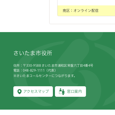
南区：オンライン配信
フッターです。
さいたま市役所
住所：〒330-9588 さいたま市浦和区常盤六丁目4番4号
電話：048-829-1111（代表）
※さいたまコールセンターにつながります。
アクセスマップ
窓口案内