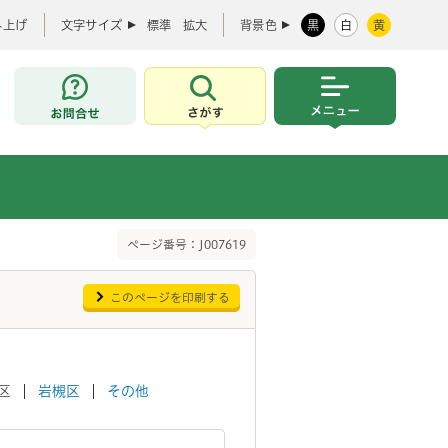
み上げ
文字サイズ
標準
拡大
背景色
黒
白
黄
お問合せ
さがす
メニュー
ページ番号：J007619
このページを印刷する
区
岩槻区
その他