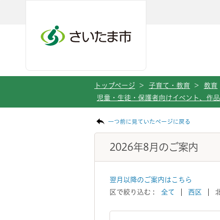
メインメニューへ移動
フッターへ移動します
メインメニューをスキップして本文へ移動
トップページ
>
子育て・教育
>
教育
児童・生徒・保護者向けイベント、作
ページの本文です。
一つ前に見ていたページに戻る
2026年8月のご案内
翌月以降のご案内はこちら
区で絞り込む :
全て
西区