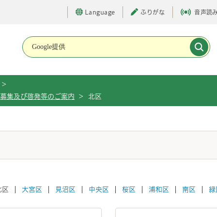
Language
ふりがな
音声読
メインメニューです。
>
品募集及び啓発等のご案内
>
北区
北区
大宮区
見沼区
中央区
桜区
浦和区
南区
緑