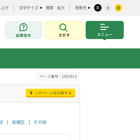
み上げ
文字サイズ
標準
拡大
背景色
黒
白
黄
お問合せ
さがす
メニュー
ページ番号：J007612
このページを印刷する
区
岩槻区
その他