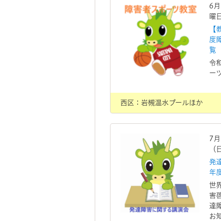
6
曜
【
度
覧
令
ー
西区：岩槻温水プールほか
7
（
発
年
世
害
達
お