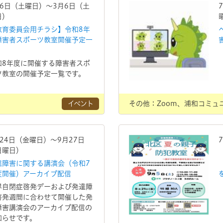
月6日（土曜日）～3月6日（土
日）
教育委員会用チラシ】令和8年
障害者スポーツ教室開催予定一
和8年度に開催する障害者スポ
ツ教室の開催予定一覧です。
イベント
その他：Zoom、浦和コミュ
月24日（金曜日）～9月27日
日曜日）
達障害に関する講演会（令和7
度開催）アーカイブ配信
界自閉症啓発デーおよび発達障
啓発週間に合わせて開催した発
障害講演会のアーカイブ配信の
知らせです。