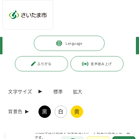
メインメニューへ移動
フッターへ移動します
メインメニューをスキップして本文へ移動
トップページ
>
子育て・教育
>
教育
>
Language
児童・生徒・保護者向けイベント、作品募集及び啓発等のご案内
>
岩槻区
ページの本文です。
ページ番号：J007620
ふりがな
音声読み上げ
2026年8月のご案内
翌月以降のご案内はこちら
文字サイズ
標準
拡大
黒
白
黄
背景色
6月6日（土曜日）～3月6日（土曜日）
【教育委員会用チラシ】令和8年度障害者スポーツ教室開
催予定一覧
令和8年度に開催する障害者スポーツ教室の開催予定一覧
です。
お問合せ
メインメニューです。