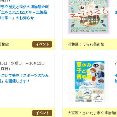
日曜日）
玉県立歴史と民俗の博物館企画
「土をこねこね1万年～土製品
考古学～」のお知らせ
博物館
イベント
浦和区：うらわ美術館
15日（水曜日）～10月12日
月曜日）
うごいて発見！スポーツのひみ
展」を開催します！
イベント
大宮区：さいたま市立博物館