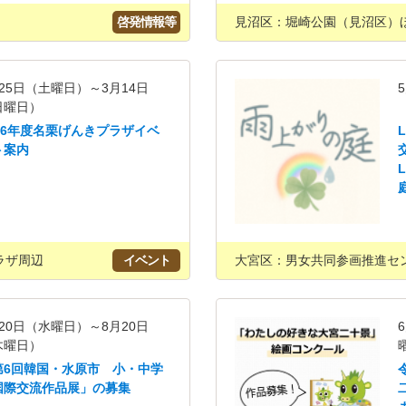
啓発情報等
見沼区：堀崎公園（見沼区）
25日（土曜日）～3月14日
日曜日）
026年度名栗げんきプラザイベ
ト案内
ラザ周辺
イベント
大宮区：男女共同参画推進セ
20日（水曜日）～8月20日
木曜日）
第6回韓国・水原市 小・中学
国際交流作品展」の募集