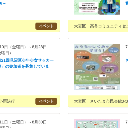
26～
イベント
大宮区：高鼻コミュニティセ
10日（金曜日）～8月28日
金曜日）
第21回見沼区少年少女サッカー
室」の参加者を募集していま
！
小雨決行
イベント
大宮区：さいたま市民会館お
11日（土曜日）～8月30日