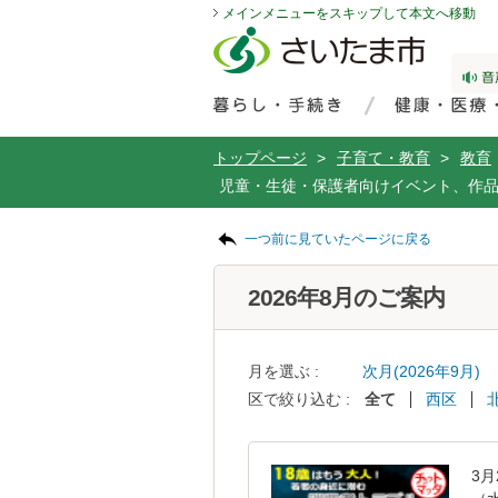
メインメニューをスキップして本文へ移動
フッターへ移動
ページの先頭です。
ページの先頭に戻る
メインメニューへ移動
サイト内検索。検索したいキーワードを入力し、検索ボタンをクリックもしくはキーボードのエンターキーを押してください。
メインメニューです。
トップページ
>
子育て・教育
>
教育
児童・生徒・保護者向けイベント、作
ページの本文です。
一つ前に見ていたページに戻る
2026年8月のご案内
月を選ぶ :
次月(2026年9月)
区で絞り込む :
全て
西区
3月