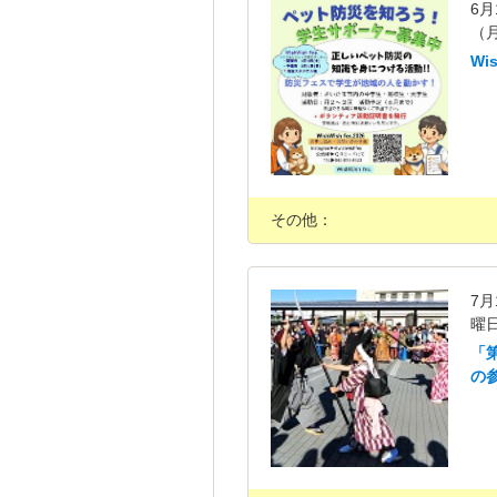
6月
（
W
その他：
7
曜
「
の