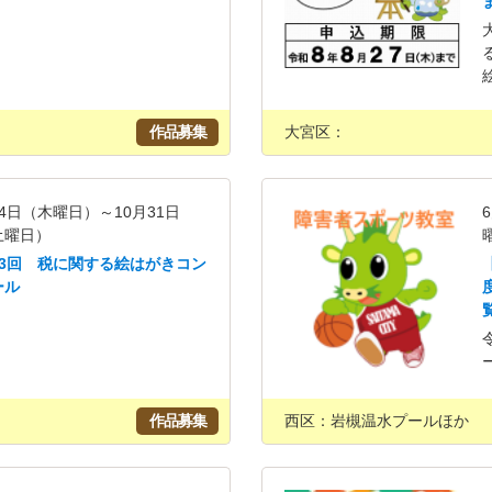
作品募集
大宮区：
4日（木曜日）～10月31日
土曜日）
13回 税に関する絵はがきコン
ール
作品募集
西区：岩槻温水プールほか