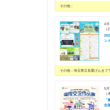
その他：
4月
（
2
ン
その他：埼玉県立名栗げんきプ
5月
（
「
生