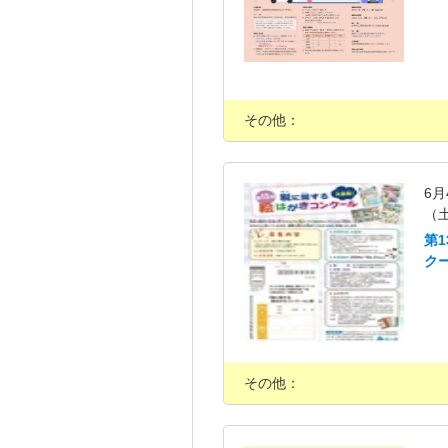
その他：
6月
（
第
ク
その他：