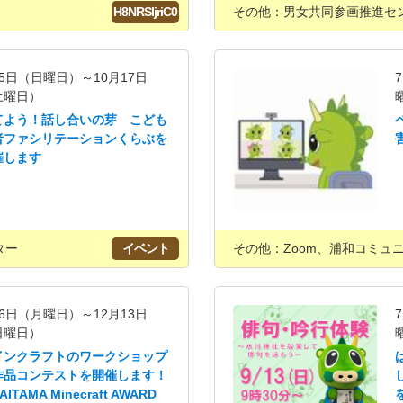
H8NRSIjriC0
その他：男女共同参画推進セ
5日（日曜日）～10月17日
土曜日）
てよう！話し合いの芽 こども
者ファシリテーションくらぶを
催します
ター
イベント
その他：Zoom、浦和コミュ
6日（月曜日）～12月13日
日曜日）
インクラフトのワークショップ
作品コンテストを開催します！
AITAMA Minecraft AWARD