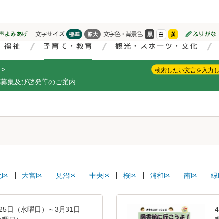
>
品募集及び啓発等のご案内
北区
大宮区
見沼区
中央区
桜区
浦和区
南区
緑
25日（水曜日）～3月31日