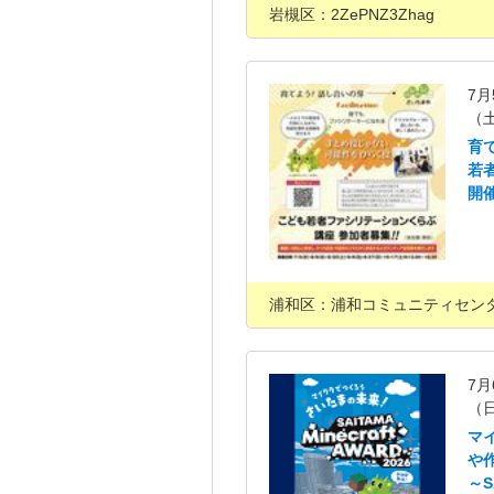
岩槻区：2ZePNZ3Zhag
7月
（
育
若
開
浦和区：浦和コミュニティセン
7月
（
マ
や
～S