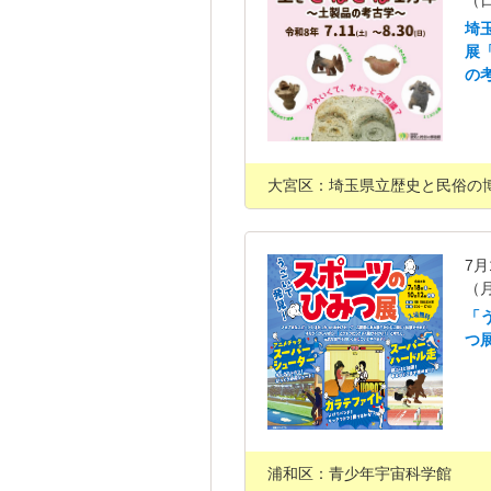
（
埼
展
の
大宮区：埼玉県立歴史と民俗の
7月
（
「
つ
浦和区：青少年宇宙科学館