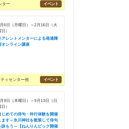
ンター
イベント
7月6日（月曜日）～2月16日（火
曜日）
ペアレントメンターによる発達障
害オンライン講座
ニティセンター他
イベント
7月9日（木曜日）～9月13日（日
曜日）
はじめての俳句・吟行体験を開催
します～氷川神社を散策して俳句
を詠もう～【ねんりんピック開催