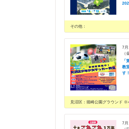
20
その他：
7月
（
「
教
す
見沼区：堀崎公園グラウンド ※
7月