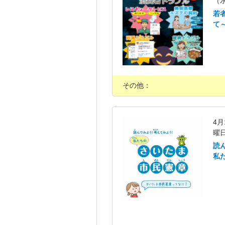
（
若
て
その他：
4
曜
読
私