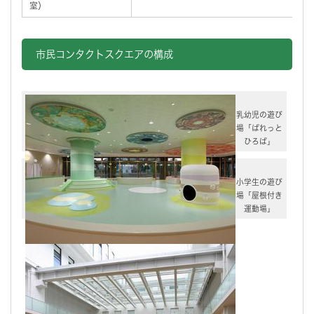
室）
市民コンタクトスクエアの構成
乳幼児の遊び
場「ぱれっと
ひろば」
小学生の遊び
場「屋根付き
運動場」