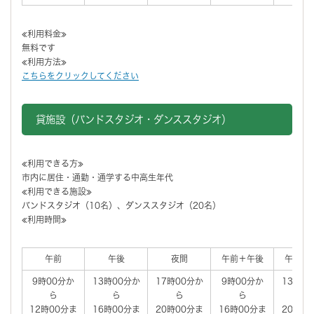
≪利用料金≫
無料です
≪利用方法≫
こちらをクリックしてください
貸施設（バンドスタジオ・ダンススタジオ）
≪利用できる方≫
市内に居住・通勤・通学する中高生年代
≪利用できる施設≫
バンドスタジオ（10名）、ダンススタジオ（20名）
≪利用時間≫
午前
午後
夜間
午前＋午後
午後＋
9時00分か
13時00分か
17時00分か
9時00分か
13時0
ら
ら
ら
ら
ら
12時00分ま
16時00分ま
20時00分ま
16時00分ま
20時0