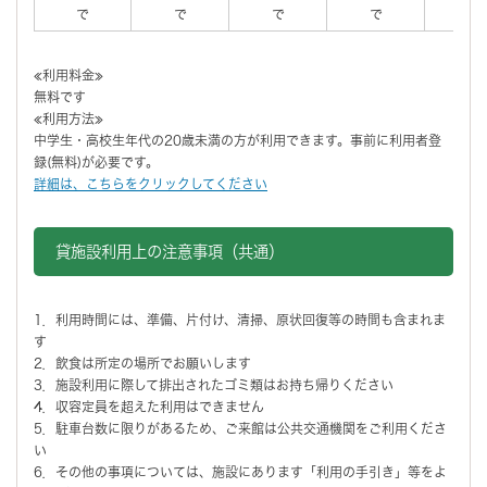
で
で
で
で
で
≪利用料金≫
無料です
≪利用方法≫
中学生・高校生年代の20歳未満の方が利用できます。事前に利用者登
録(無料)が必要です。
詳細は、こちらをクリックしてください
貸施設利用上の注意事項（共通）
1．利用時間には、準備、片付け、清掃、原状回復等の時間も含まれま
す
2．飲食は所定の場所でお願いします
3．施設利用に際して排出されたゴミ類はお持ち帰りください
4．収容定員を超えた利用はできません
5．駐車台数に限りがあるため、ご来館は公共交通機関をご利用くださ
い
6．その他の事項については、施設にあります「利用の手引き」等をよ