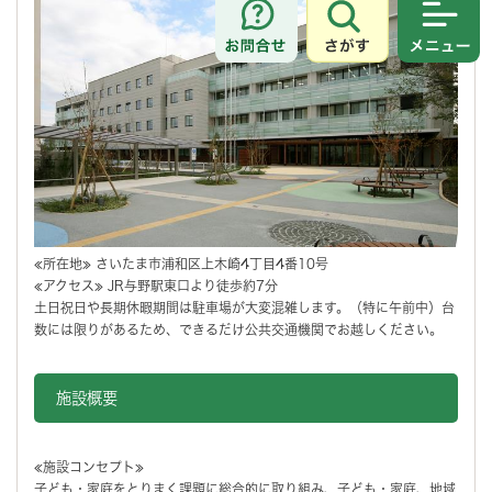
さがす
メニュ
≪所在地≫ さいたま市浦和区上木崎4丁目4番10号
≪アクセス≫ JR与野駅東口より徒歩約7分
土日祝日や長期休暇期間は駐車場が大変混雑します。（特に午前中）台
数には限りがあるため、できるだけ公共交通機関でお越しください。
施設概要
≪施設コンセプト≫
子ども・家庭をとりまく課題に総合的に取り組み、子ども・家庭、地域