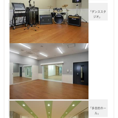
「ダンススタ
ジオ」
「多目的ホー
ル」