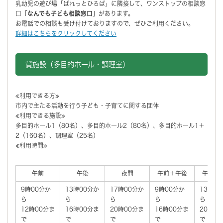
乳幼児の遊び場「ぱれっとひろば」に隣接して、ワンストップの相談窓
口
「なんでも子ども相談窓口」
があります。
お電話での相談も受け付けておりますので、ぜひご利用ください。
詳細はこちらをクリックしてください
貸施設（多目的ホール・調理室）
≪利用できる方≫
市内で主たる活動を行う子ども・子育てに関する団体
≪利用できる施設≫
多目的ホール1（80名）、多目的ホール2（80名）、多目的ホール1＋
2（160名）、調理室（25名）
≪利用時間≫
午前
午後
夜間
午前＋午後
午後＋
9時00分か
13時00分か
17時00分か
9時00分か
13時0
ら
ら
ら
ら
ら
12時00分ま
16時00分ま
20時00分ま
16時00分ま
20時0
で
で
で
で
で