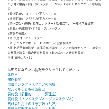
の子育て機能を総合的に支援する、さいたま市らしさを生かした中核施
設
≪敷地面積≫ 13,923.17平方メートル
≪延床面積≫ 12,536.26平方メートル
≪建物構造・規模≫ 鉄筋コンクリート造4階建て（一部地下機械室）
≪開館≫ 平成30年4月1日（フルオープン）
≪施設の構成≫
1階 市民コンタクトスクエア
3階 子どもケアホーム・あいぱれっと教育相談室
4階 北部児童相談所・南部児童相談所・こころの健康センター・男女共
同参画相談室・総合教育相談室（あいぱれっと教育相談室）
屋外 冒険はらっぱ
お知りになりたい情報をクリックしてください
休館日
開館時間
市民コンタクトスクエアの構成
なんでも子ども相談窓口
貸施設（多目的ホール・調理室）
貸施設（バンドスタジオ・ダンススタジオ）
貸施設利用上の注意事項（共通）
貸施設に関するお問い合わせ先