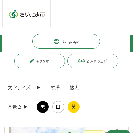
メインメニューへ移動
フッターへ移動します
メインメニューをスキップして本文へ移動
トップページ
>
子育て・教育
>
育児・保育
>
親子向け施設
>
Language
子ども家庭総合センター
>
子ども家庭総合センター（あいぱれっと）
ページの本文です。
更新日付：2026年5月8日 / ページ番号：C058076
ふりがな
音声読み上げ
子ども家庭総合センター（あいぱれっと）
文字サイズ
標準
拡大
さいたま市子ども家庭総合センター（愛称：あいぱれっ
と）
黒
白
黄
背景色
お問合せ
メインメニューです。