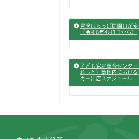
冒険はらっぱ開園日が変
（令和8年4月1日から）
子ども家庭総合センター
れっと）敷地内における
カー出店スケジュール
フッターです。