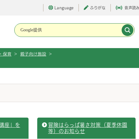
Language
ふりがな
音声読
メインメニューです。
・保育
>
親子向け施設
>
講座」を
冒険はらっぱ暑さ対策（夏季休園
等）のお知らせ