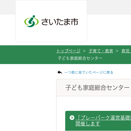
ページの本文です。
メインメニューへ移動
フッターへ移動します
メインメニューをスキップして本文へ移動
トップページ
>
子育て・教育
>
育児
子ども家庭総合センター
一つ前に見ていたページに戻る
子ども家庭総合センター
「プレーパーク運営基礎
開催します