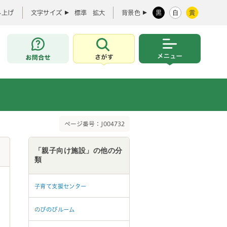
み上げ
文字サイズ
標準
拡大
背景色
黒
白
黄
お問合せ
さがす
メニュー
ページ番号：J004732
「親子向け施設」の他の分
類
子育て支援センター
のびのびルーム