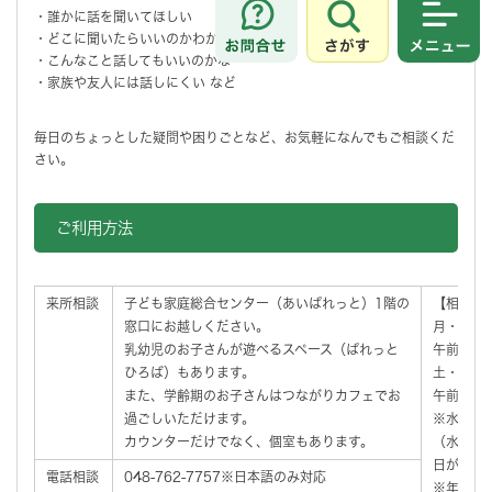
・誰かに話を聞いてほしい
さがす
メニュ
・どこに聞いたらいいのかわからない
・こんなこと話してもいいのかな
・家族や友人には話しにくい など
毎日のちょっとした疑問や困りごとなど、お気軽になんでもご相談くだ
さい。
ご利用方法
来所相談
子ども家庭総合センター（あいぱれっと）1階の
【相談受
窓口にお越しください。
月・火・
乳幼児のお子さんが遊べるスペース（ぱれっと
午前9時か
ひろば）もあります。
土・日・
また、学齢期のお子さんはつながりカフェでお
午前9時か
過ごしいただけます。
※水曜日
カウンターだけでなく、個室もあります。
（水曜日
日がお休
電話相談
048-762-7757※日本語のみ対応
※年末年始