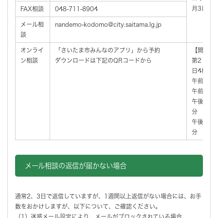
月3日）
FAX相談
048-711-8904
メール相
nandemo-kodomo@city.saitama.lg.jp
談
オンライ
「さいたま市みんなのアプリ」から予約
【開設日
ン相談
ダウンロードは下記のQRコードから
第2・第
日4枠
午前10時
午前11時
午後1時3
分
午後2時4
分
メール相談の返信が届かない場合
通常2、3日で返信していますが、1週間以上返信がない場合には、お手
数をおかけしますが、以下について、ご確認ください。
（1）迷惑メール設定により、メールがブロックされている場合