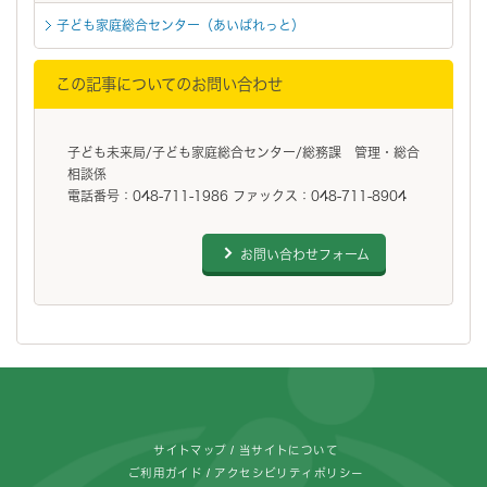
子ども家庭総合センター（あいぱれっと）
この記事についてのお問い合わせ
子ども未来局/子ども家庭総合センター/総務課 管理・総合
相談係
電話番号：048-711-1986 ファックス：048-711-8904
お問い合わせフォーム
フッターです。
サイトマップ
当サイトについて
ご利用ガイド
アクセシビリティポリシー