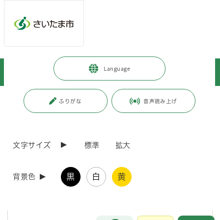
メインメニューへ移動
フッターへ移動します
メインメニューをスキップして本文へ移動
トップページ
>
子育て・教育
>
育児・保育
>
子育てに関する援助
>
Language
なんでも子ども相談窓口をご利用ください
ページの本文です。
更新日付：2025年10月19日 / ページ番号：C058535
ふりがな
音声読み上げ
なんでも子ども相談窓口をご利用ください
文字サイズ
標準
拡大
なんでも子ども相談窓口について
黒
白
黄
背景色
なんでも子ども相談窓口では、概ね15歳までのお子さんとそのご家
族・関係者の方から、子どもや家庭に関するあらゆる相談について、お
話を伺います。
お問合せ
メインメニューです。