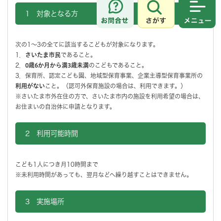
1 対象となる方
さがす
メニュ
次の1～3の全てに該当するこどもが対象になります。
1．
さいたま市民
であること。
2．
0歳6か月から満3歳未満
のこどもであること。
3．保育所、認定こども園、地域型保育事業、企業主導型保育事業所の
利用がない
こと。（認可外保育施設の場合は、利用できます。）
※さいたま市外在住の方で、さいたま市内の施設を利用希望の場合は、
お住まいの自治体に申請となります。
2 利用可能時間
こども1人につき月10時間まで
※未利用時間があっても、翌月などへ繰り越すことはできません。
3 実施場所