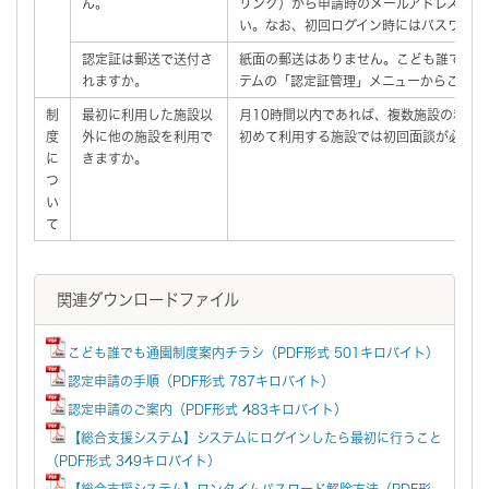
ん。
リンク）から申請時のメールアドレスでロ
い。なお、初回ログイン時にはパスワード
認定証は郵送で送付さ
紙面の郵送はありません。こども誰でも通
れますか。
テムの「認定証管理」メニューからご確認
制
最初に利用した施設以
月10時間以内であれば、複数施設の利用
度
外に他の施設を利用で
初めて利用する施設では初回面談が必要で
に
きますか。
つ
い
て
関連ダウンロードファイル
こども誰でも通園制度案内チラシ（PDF形式 501キロバイト）
認定申請の手順（PDF形式 787キロバイト）
認定申請のご案内（PDF形式 483キロバイト）
【総合支援システム】システムにログインしたら最初に行うこと
（PDF形式 349キロバイト）
【総合支援システム】ワンタイムパスワード解除方法（PDF形