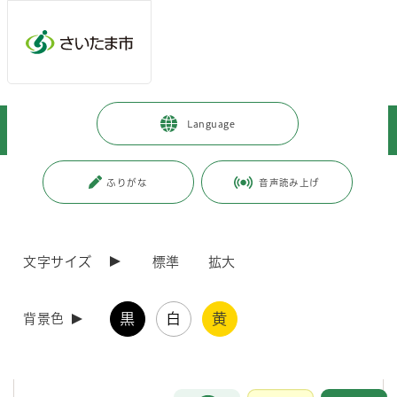
メインメニューへ移動
フッターへ移動します
メインメニューをスキップして本文へ移動
トップページ
>
子育て・教育
>
育児・保育
>
子育て情報
>
Language
令和8年度こども誰でも通園制度の利用について
ページの本文です。
更新日付：2026年7月29日 / ページ番号：C127567
ふりがな
音声読み上げ
令和8年度こども誰でも通園制度の利用について
文字サイズ
標準
拡大
令和8年4月1日から「こども誰でも通園制度」を利用するためには、利
用前に、さいたま市から「乳児等支援給付認定」を受ける必要がありま
す。
黒
白
黄
内容を確認の上、申請の手続きをお願いします。
背景色
こども誰でも通園制度案内チラシ（PDF形式 501キロバイト）
お問合せ
メインメニューです。