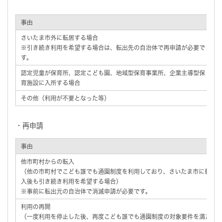
事由
申
さいたま市外に転居する場合
※引き続き利用を希望する場合は、転出先の自治体で再申請が必要で
す。
消
（
認定児童が保育所、認定こども園、地域型保育事業所、企業主導型保
い
育施設に入所する場合
その他（利用が不要となった等）
・再申請
事由
他市町村からの転入
（他の市町村でこども誰でも通園制度を利用しており、さいたま市に転
入後も引き続き利用を希望する場合）
※事前に転出元の自治体で消滅申請が必要です。
利用の再開
（一度利用を停止した後、再度こども誰でも通園制度の対象要件を満た