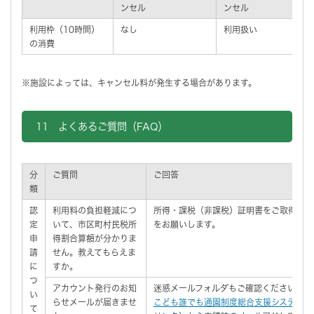
ンセル
ンセル
利用枠（10時間）
なし
利用扱い
の消費
※施設によっては、キャンセル料が発生する場合があります。
11 よくあるご質問（FAQ）
分
ご質問
ご回答
類
認
利用料の負担軽減につ
所得・課税（非課税）証明書をご取得いた
定
いて、市区町村民税所
をお願いします。
申
得割合算額が分かりま
請
せん。教えてもらえま
に
すか。
つ
アカウント発行のお知
迷惑メールフォルダもご確認ください。見
い
らせメールが届きませ
こども誰でも通園制度総合支援システムロ
て