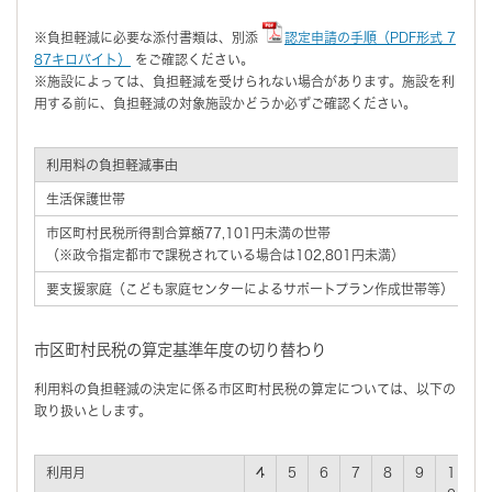
※負担軽減に必要な添付書類は、別添
認定申請の手順（PDF形式 7
87キロバイト）
をご確認ください。
※施設によっては、負担軽減を受けられない場合があります。施設を利
用する前に、負担軽減の対象施設かどうか必ずご確認ください。
利用料の負担軽減事由
生活保護世帯
市区町村民税所得割合算額77,101円未満の世帯
（※政令指定都市で課税されている場合は102,801円未満）
要支援家庭（こども家庭センターによるサポートプラン作成世帯等）
市区町村民税の算定基準年度の切り替わり
利用料の負担軽減の決定に係る市区町村民税の算定については、以下の
取り扱いとします。
利用月
4
5
6
7
8
9
1
1