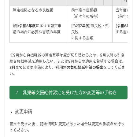
0
1
算定根拠となる市民税額
前年度市民税額
当年度市民
（前々年の所得）
（前年の所
(例)
令和8年度
における認定申
[
令和7年度
]市民税・県
[
令和8年度
]
請の場合に必要な書類の年度
民税
する書類
に関する書類
※9月から負担軽減の算定基準年度が切り替わるため、9月以降も引き
続き負担軽減を適用したい、または9月からの適用を希望する場合は、
8月まで
に変更申請により、
利用料の負担軽減申請の提出
をしてくださ
い。
7 乳児等支援給付認定を受けた方の変更等の手続き
変更申請
認定を受けた後 、認定情報に変更があった場合は変更の手続きを行っ
てください。