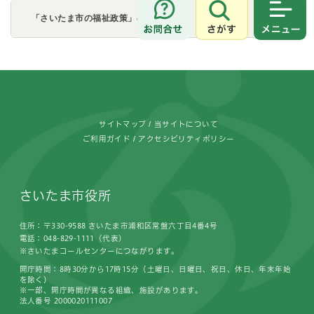
「さいたま市の福祉政策」の他の分類
さがす
メニュ
フッターです。
サイトマップ
当サイトについて
ご利用ガイド
アクセシビリティポリシー
さいたま市役所
住所：〒330-9588 さいたま市浦和区常盤六丁目4番4号
電話：048-829-1111（代表）
※さいたまコールセンターにつながります。
開庁時間：8時30分から17時15分（土曜日、日曜日、祝日、休日、年末年始
を除く）
※一部、開庁時間が異なる組織、施設があります。
法人番号 2000020111007