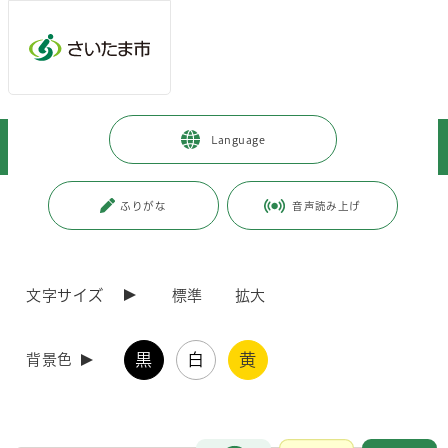
ページの本文です。
メインメニューへ移動
フッターへ移動します
メインメニューをスキップして本文へ移動
トップページ
>
健康・医療・福祉
>
福祉・介護
>
Language
さいたま市の福祉政策
>
その他福祉政策
ページ番号：J003228
ふりがな
音声読み上げ
その他福祉政策
文字サイズ
標準
拡大
遺家族援護
その他
黒
白
黄
背景色
その他の福祉政策
その他
お問合せ
メインメニューです。