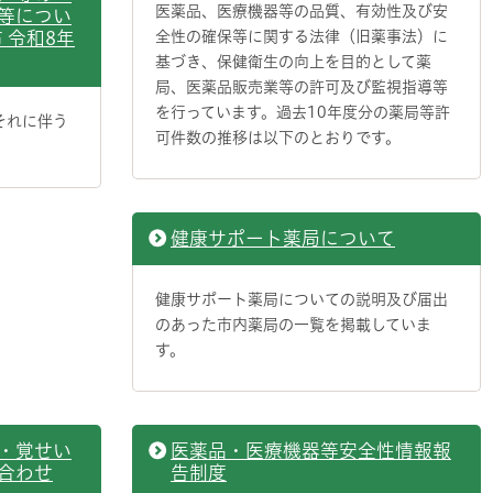
医薬品、医療機器等の品質、有効性及び安
等につい
 令和8年
全性の確保等に関する法律（旧薬事法）に
基づき、保健衛生の向上を目的として薬
局、医薬品販売業等の許可及び監視指導等
を行っています。過去10年度分の薬局等許
それに伴う
可件数の推移は以下のとおりです。
健康サポート薬局について
健康サポート薬局についての説明及び届出
のあった市内薬局の一覧を掲載していま
す。
・覚せい
医薬品・医療機器等安全性情報報
合わせ
告制度