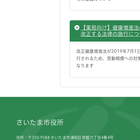
【薬局向け】健康増進法
改正する法律の施行につ
改正健康増進法が2019年7月1
行されるため、受動喫煙への対
なります
フッターです。
さいたま市役所
住所：〒330-9588 さいたま市浦和区常盤六丁目4番4号