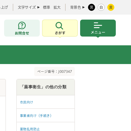
み上げ
文字サイズ
標準
拡大
背景色
黒
白
黄
お問合せ
さがす
メニュー
ページ番号：J007347
「薬事衛生」の他の分類
市民向け
事業者向け（手続き）
薬物乱用防止