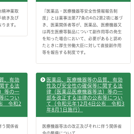
向精神薬取
「医薬品・医療機器等安全性情報報告制
手続き及び
度」とは薬事法第77条の4の2第2項に基づ
なります。
き、医薬関係者等が、医薬品、医療機器又
は再生医療等製品について副作用等の発生
を知った場合において、必要があると認め
たときに厚生労働大臣に対して直接副作用
等を報告する制度です。
質、有効
医薬品、医療機器等の品質、有効
関する法
性及び安全性の確保等に関する法
）等の一
律（医薬品医療機器等法）等の一
等につい
部を改正する法律の公布等につい
布 令和2
て（令和元年12月4日公布 令和3
年8月1日施行）
伴う関係省
医療機器等法の改正及びそれに伴う関係省
令の整備について