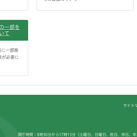
の一部を
いて
日に一部施
策が必要に
サイト
開庁時間：8時30分から17時15分（土曜日、日曜日、祝日、休日、