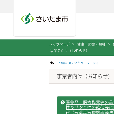
ページの本文です。
メインメニューへ移動
フッターへ移動します
メインメニューをスキップして本文へ移動
トップページ
>
健康・医療・福祉
>
事業者向け（お知らせ）
一つ前に見ていたページに戻る
事業者向け（お知らせ）
医薬品、医療機器等の品
性及び安全性の確保等に
律（医薬品医療機器等法