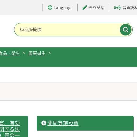
Language
ふりがな
音声読
メインメニューです。
食品・衛生
>
薬事衛生
>
質、有効
薬局等施設数
関する法
）等の一