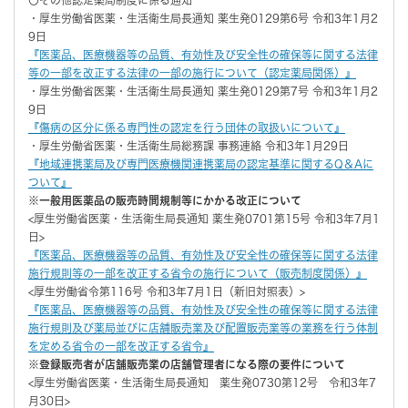
・厚生労働省医薬・生活衛生局長通知 薬生発0129第6号 令和3年1月2
9日
『医薬品、医療機器等の品質、有効性及び安全性の確保等に関する法律
等の一部を改正する法律の一部の施行について（認定薬局関係）』
・厚生労働省医薬・生活衛生局長通知 薬生発0129第7号 令和3年1月2
9日
『傷病の区分に係る専門性の認定を行う団体の取扱いについて』
・厚生労働省医薬・生活衛生局総務課 事務連絡 令和3年1月29日
『地域連携薬局及び専門医療機関連携薬局の認定基準に関するQ＆Aに
ついて』
※
一般用医薬品の販売時間規制等にかかる改正について
<厚生労働省医薬・生活衛生局長通知 薬生発0701第15号 令和3年7月1
日>
『医薬品、医療機器等の品質、有効性及び安全性の確保等に関する法律
施行規則等の一部を改正する省令の施行について（販売制度関係）』
<厚生労働省令第116号 令和3年7月1日（新旧対照表）>
『医薬品、医療機器等の品質、有効性及び安全性の確保等に関する法律
施行規則及び薬局並びに店舗販売業及び配置販売業等の業務を行う体制
を定める省令の一部を改正する省令』
※
登録販売者が店舗販売業の店舗管理者になる際の要件について
<厚生労働省医薬・生活衛生局長通知 薬生発0730第12号 令和3年7
月30日>