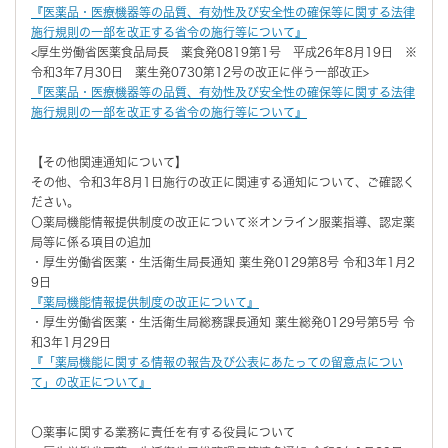
『医薬品・医療機器等の品質、有効性及び安全性の確保等に関する法律
施行規則の一部を改正する省令の施行等について』
<厚生労働省医薬食品局長 薬食発0819第1号 平成26年8月19日 ※
令和3年7月30日 薬生発0730第12号の改正に伴う一部改正>
『医薬品・医療機器等の品質、有効性及び安全性の確保等に関する法律
施行規則の一部を改正する省令の施行等について』
【その他関連通知について】
その他、令和3年8月1日施行の改正に関連する通知について、ご確認く
ださい。
〇薬局機能情報提供制度の改正について※オンライン服薬指導、認定薬
局等に係る項目の追加
・厚生労働省医薬・生活衛生局長通知 薬生発0129第8号 令和3年1月2
9日
『薬局機能情報提供制度の改正について』
・厚生労働省医薬・生活衛生局総務課長通知 薬生総発0129号第5号 令
和3年1月29日
『「薬局機能に関する情報の報告及び公表にあたっての留意点につい
て」の改正について』
〇薬事に関する業務に責任を有する役員について