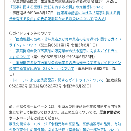
・厚生労働省医薬・生活衛生局総務課長等連名通知 令和3年1月29日
『薬事に関する業務に責任を有する役員』の定義等について
・事務連絡令和3年8月17日
許可等申請書における「薬事に関する責
任を有する役員」の氏名記載にかかる取扱いについて(Ｑ＆Ａ)
〇ガイドライン等について
・
「医療機器の販売・貸与業者及び修理業者の法令遵守に関するガイド
ライン」について
（薬生発0601第1号 令和3年6月1日）
・
「薬局開設者及び医薬品の販売業者の法令遵守に関するガイドライ
ン」について
（薬生発0625第13号 令和3年6月25日）
・
「薬局開設者及び医薬品の販売業者の法令遵守に関するガイドライン
に関する質疑応答集（Q＆A）」について
（事務連絡 令和3年6月25
日）
・ドローンによる医薬品配送に関するガイドラインについて
（医政総発
0622第2号 薬生総発0622第3号 令和3年6月22日）
尚、当課のホームページには、薬局及び医薬品販売業に関係する内容を
主に抜粋して掲載しております。改正の全容については、
厚生労働省の
ホームページ
をご確認ください。
厚生労働省ホームページ『令和元年の医薬品、医療機器等の品質、有効
性及び安全性の確保等に関する法律（薬機法）等の一部改正について』