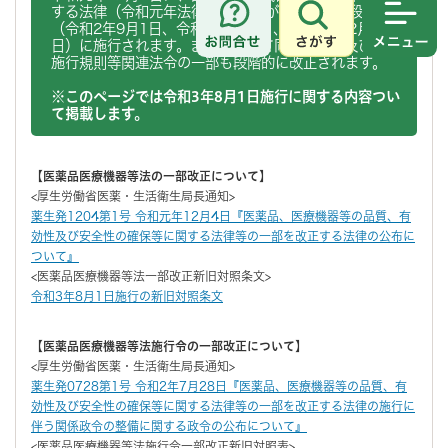
する法律（令和元年法律第63号）が公布され、段階的
（令和2年9月1日、令和3年8月1日、令和4年12月1
さがす
メニュ
日）に施行されます。また、併せて同法施行令及び同法
施行規則等関連法令の一部も段階的に改正されます。
※このページでは令和3年8月1日施行に関する内容つい
て掲載します。
【医薬品医療機器等法の一部改正について】
<厚生労働省医薬・生活衛生局長通知>
薬生発1204第1号 令和元年12月4日『医薬品、医療機器等の品質、有
効性及び安全性の確保等に関する法律等の一部を改正する法律の公布に
ついて』
<医薬品医療機器等法一部改正新旧対照条文>
令和3年8月1日施行の新旧対照条文
【医薬品医療機器等法施行令の一部改正について】
<厚生労働省医薬・生活衛生局長通知>
薬生発0728第1号 令和2年7月28日『医薬品、医療機器等の品質、有
効性及び安全性の確保等に関する法律等の一部を改正する法律の施行に
伴う関係政令の整備に関する政令の公布について』
<医薬品医療機器等法施行令一部改正新旧対照表>