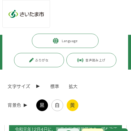
メインメニューへ移動
フッターへ移動します
メインメニューをスキップして本文へ移動
トップページ
>
施設を探す・予約する
>
保健・医療施設
>
保健所
>
Language
薬事衛生
>
医薬品、医療機器等の品質、有効性及び安全性の確保等に関する法律（医薬
品医療機器等法）等の一部を改正する法律の公布等について（令和元年12
ふりがな
音声読み上げ
月4日公布 令和3年8月1日施行）
ページの本文です。
更新日付：2024年1月26日 / ページ番号：C082955
文字サイズ
標準
拡大
医薬品、医療機器等の品質、有効性及び安全性の
確保等に関する法律（医薬品医療機器等法）等の
一部を改正する法律の公布等について（令和元年
黒
白
黄
背景色
12月4日公布 令和3年8月1日施行）
令和元年12月4日に、医薬品医療機器等法の一部を改正
お問合せ
メインメニューです。