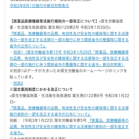
令和3年8月1日施行の新旧対照条文
【医薬品医療機器等法施行規則の一部改正について】
<厚生労働省医
薬・生活衛生局長通知 薬生発0129第2号 令和3年1月29日>
『医薬品、医療機器等の品質、有効性及び安全性の確保等に関する法律
等の一部を改正する法律の一部の施行に伴う関係省令の整備等に関する
省令の公布について』
・
別添1（厚生労働省令第15号 令和3年1月29日「医薬品、医療機器等
の品質、有効性及び安全性の確保等に関する法律等の一部を改正する法
律の一部の施行に伴う関係省令の整備等に関する省令」新旧対照表）
※別添1はデータが大きいため厚生労働省のホームーページのリンクを
貼っています。
・
別添2
※
認定薬局制度にかかる改正について
<厚生労働省医薬・生活衛生局長通知 薬生発0122第6号 令和3年1月22
日>
『医薬品、医療機器等の品質、有効性及び安全性の確保等に関する法律
施行規則の一部を改正する省令の公布について』
別紙：（令和3年1月22日 厚生労働省令第5号
『医薬品、医療機器等の
品質、有効性及び安全性の確保等に関する法律施行規則の一部を改正す
る省令』
〇その他認定薬局制度に係る通知