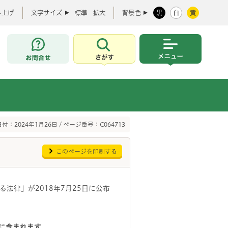
み上げ
文字サイズ
標準
拡大
背景色
黒
白
黄
お問合せ
さがす
メニュー
付：2024年1月26日 / ページ番号：C064713
このページを印刷する
法律」が2018年7月25日に公布
に含まれます
。