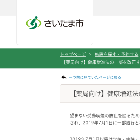
メインメニューへ移動
フッターへ移動します
メインメニューをスキップして本文へ移動
トップページ
>
施設を探す・予約する
【薬局向け】健康増進法の一部を改正
ページの本文です。
一つ前に見ていたページに戻る
【薬局向け】健康増進法
望まない受動喫煙の防止を図るため
され、2019年7月1日に一部施行
2019年7月1日以降は学校・病