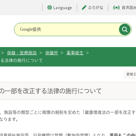
Language
ふりがな
音声読
メインメニューです。
>
保健・医療施設
>
保健所
>
薬事衛生
>
する法律の施行について
更新日
の一部を改正する法律の施行について
、施設等の類型ごとに喫煙の規制を定めた「健康増進法の一部を改正する
となります。
院・児童福祉施設等、行政機関は禁煙（敷地内禁煙）となり、
薬局もこの中