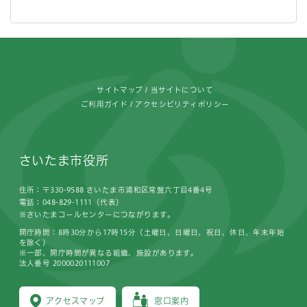
フッターです。
サイトマップ
当サイトについて
ご利用ガイド
アクセシビリティポリシー
さいたま市役所
住所：〒330-9588 さいたま市浦和区常盤六丁目4番4号
電話：048-829-1111（代表）
※さいたまコールセンターにつながります。
開庁時間：8時30分から17時15分（土曜日、日曜日、祝日、休日、年末年始
を除く）
※一部、開庁時間が異なる組織、施設があります。
法人番号 2000020111007
アクセスマップ
窓口案内