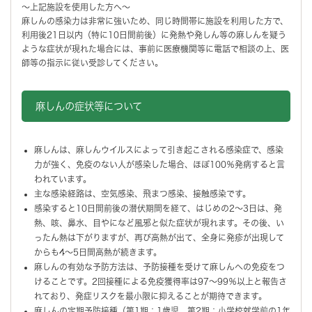
～上記施設を使用した方へ～
麻しんの感染力は非常に強いため、同じ時間帯に施設を利用した方で、
利用後21日以内（特に10日間前後）に発熱や発しん等の麻しんを疑う
ような症状が現れた場合には、事前に医療機関等に電話で相談の上、医
師等の指示に従い受診してください。
麻しんの症状等について
麻しんは、麻しんウイルスによって引き起こされる感染症で、感染
力が強く、免疫のない人が感染した場合、ほぼ100％発病すると言
われています。
主な感染経路は、空気感染、飛まつ感染、接触感染です。
感染すると10日間前後の潜伏期間を経て、はじめの2～3日は、発
熱、咳、鼻水、目やになど風邪と似た症状が現れます。その後、い
ったん熱は下がりますが、再び高熱が出て、全身に発疹が出現して
からも4～5日間高熱が続きます。
麻しんの有効な予防方法は、予防接種を受けて麻しんへの免疫をつ
けることです。2回接種による免疫獲得率は97～99％以上と報告さ
れており、発症リスクを最小限に抑えることが期待できます。
麻しんの定期予防接種（第1期：1歳児、第2期：小学校就学前の1年