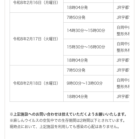
令和8年2月16日（月曜日）
18時04分発
JR宇都宮線
7時50分発
JR宇都宮線
白岡中央総合
14時30分～15時00分
整形外科外来
令和8年2月17日（火曜日）
白岡中央総合
15時30分～16時00分
整形外科外来
18時04分発
JR宇都宮線
7時50分発
JR宇都宮線
白岡中央総合
令和8年2月18日（水曜日）
9時00分～13時00分
整形外科外来
18時04分発
JR宇都宮線
※上記施設へのお問い合わせは控えていただくようお願いいたします。
※麻しんウイルスの空気中での生存期間は2時間以下とされています。
現時点において、上記施設を利用しても感染の心配はありません。