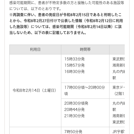
感染可能期間に、患者が不特定多数の方と接触した可能性のある施設等
については、以下のとおりです。
※再調査に伴い、患者の発症日が令和8年2月15日であると判明したこ
とから、令和8年2月27日付けで公表した情報（令和8年2月12日に利用
した施設等）については、感染可能期間（令和8年2月14日以降）に該
当しないため、以下の表に記載しておりません。
利用日
時間帯
患
15時33分発
東武野田線
15時57分発
湘南新宿ライ
16時30分発
丸の内線
駅
17時00分頃～20時00分
東京ドームで
令和8年2月14日（土曜日）
頃
（2階1塁側5
20時30分頃発
丸の内線
20時44分発
駅
21時30分発
湘南新宿ライ
東武野田線
7時50分発
JR宇都宮線