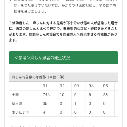
間）をまだ受けていない方は、かかりつけ医に相談し、早めに予防
接種を受けましょう。
※修飾麻しん：麻しんに対する免疫が不十分な状態の人が感染した場合
に、通常の麻しんと比べて軽症で、非典型的な症状・経過をたどること
があります。修飾麻しんの場合でも周囲の人へ感染させる可能性があり
ます。
＜参考＞麻しん患者の発生状況
麻しん報告数の年推移（単位：件）
R1
R2
R3
R4
R5
R6
全国
744
10
6
6
28
45
埼玉県
35
0
1
0
0
8
さいたま市
4
0
0
0
0
0