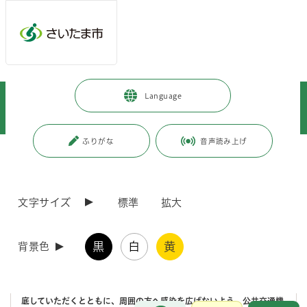
メインメニューへ移動
フッターへ移動します
メインメニューをスキップして本文へ移動
トップページ
>
健康・医療・福祉
>
健康・医療
>
Language
インフルエンザ・感染症
>
感染症予防
>
お役立ち情報
>
麻しん患者の発生に伴う注意喚起
ふりがな
音声読み上げ
ページの本文です。
更新日付：2026年3月3日 / ページ番号：C128726
麻しん患者の発生に伴う注意喚起
文字サイズ
標準
拡大
令和8年2月26日（木曜日）に、市内で修飾麻しん患者の発生を確認し
ました。
黒
白
黄
背景色
下記の感染可能期間中の患者の行動歴等から、患者と接触した方が麻し
んに感染する可能性があるため、麻しんを疑う症状が現れた場合は、速
やかに医療機関を受診していただきますようお願いいたします。
医療機関を受診する際は、医療機関への事前連絡及びマスクの着用を徹
底していただくとともに、周囲の方へ感染を広げないよう、公共交通機
お問合せ
メインメニューです。