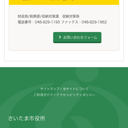
財政局/税務部/収納対策課 収納対策係
電話番号：048-829-1195 ファックス：048-829-1962
お問い合わせフォーム
フッターです。
サイトマップ
当サイトについて
ご利用ガイド
アクセシビリティポリシー
さいたま市役所