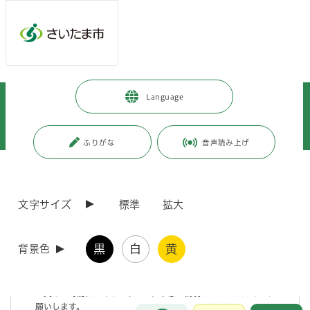
メインメニューへ移動
フッターへ移動します
メインメニューをスキップして本文へ移動
トップページ
>
暮らし・手続き
>
保険・年金・税金
>
税金
>
Language
市税の納付
>
納期限までに市税等を納めていない方へ催告書（差押事前通知書）を送付し
ております
ふりがな
音声読み上げ
ページの本文です。
更新日付：2025年7月23日 / ページ番号：C082313
納期限までに市税等を納めていない方へ催告書
文字サイズ
標準
拡大
（差押事前通知書）を送付しております
黒
白
黄
背景色
納期限後に督促状を送付されてからも、市税等の未納が続く場合
は、原則として催告書（差押事前通知書）を送付しております。催
告書（差押事前通知書）が届いた方は、差押等の処分（
滞納処分
）
を受ける可能性がありますので、早急に納税をしていただくようお
願いします。
お問合せ
メインメニューです。