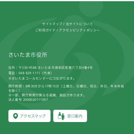
フッターです。
サイトマップ
当サイトについて
ご利用ガイド
アクセシビリティポリシー
さいたま市役所
住所：〒330-9588 さいたま市浦和区常盤六丁目4番4号
電話：048-829-1111（代表）
※さいたまコールセンターにつながります。
開庁時間：8時30分から17時15分（土曜日、日曜日、祝日、休日、年末年始
を除く）
※一部、開庁時間が異なる組織、施設があります。
法人番号 2000020111007
アクセスマップ
窓口案内