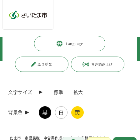
メインメニューへ移動
フッターへ移動します
メインメニューをスキップして本文へ移動
トップページ
>
暮らし・手続き
>
保険・年金・税金
>
税金
>
Language
市税
>
個人市民税・県民税
>
概要
>
「さいたま市 市県民税 税額シミュレーション」で税額試算ができます
ふりがな
音声読み上げ
ページの本文です。
更新日付：2026年4月1日 / ページ番号：C067336
「さいたま市 市県民税 税額シミュレーショ
ン」で税額試算ができます
文字サイズ
標準
拡大
個人住民税について、令和8年度分（令和7年中の所得等に対する申告
黒
白
黄
背景色
分）から、eLTAX※により全国的な電子申告が令和8年1月5日から開始
されました。
スマートフォンやパソコンで、eLTAXホームページ等からマイナンバー
カードを利用して申告することが可能となりましたことに伴い、
「さい
たま市 市県民税 申告書作成コーナー」を終了しました。
お問合せ
メインメニューです。