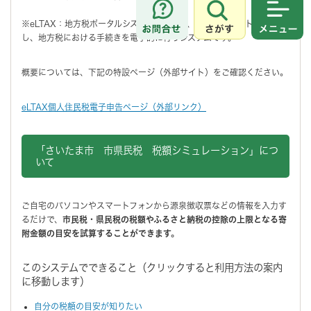
さがす
メニュ
※eLTAX：地方税ポータルシステムの呼称で、インターネットを利用
し、地方税における手続きを電子的に行うシステムです。
概要については、下記の特設ページ（外部サイト）をご確認ください。
eLTAX個人住民税電子申告ページ（外部リンク）
「さいたま市 市県民税 税額シミュレーション」につ
いて
ご自宅のパソコンやスマートフォンから源泉徴収票などの情報を入力す
るだけで、
市民税・県民税の税額やふるさと納税の控除の上限となる寄
附金額の目安を試算することができます。
このシステムでできること（クリックすると利用方法の案内
に移動します）
自分の税額の目安が知りたい