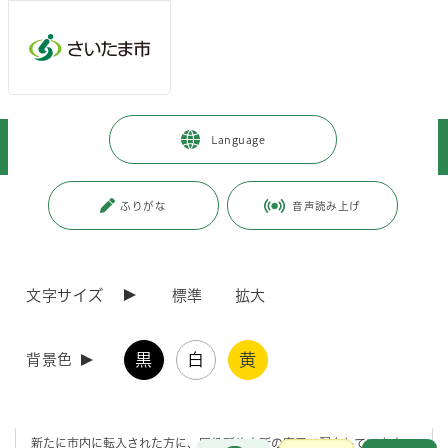
メインメニューへ移動
フッターへ移動します
メインメニューをスキップして本文へ移動
トップページ
>
暮らし・手続き
>
コミュニティ・市民活動
>
Language
自治会
>
自治会加入促進に対する支援について
ページの本文です。
更新日付：2025年2月28日 / ページ番号：C022165
ふりがな
音声読み上げ
自治会加入促進に対する支援について
文字サイズ
標準
拡大
さいたま市では、さいたま市自治会連合会と共同で市民啓発などの加入
促進事業に取り組んでいます。
黒
白
黄
背景色
自治会加入促進リーフレットの作成
新たに市内に転入された方に、区役所や支所の窓口で配布しています。
お問合せ
メインメニューです。