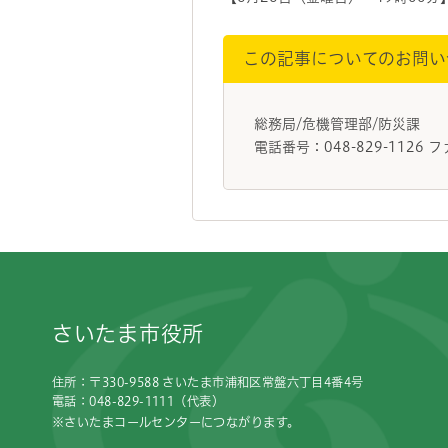
この記事についてのお問い
総務局/危機管理部/防災課
電話番号：048-829-1126 フ
フッターです。
さいたま市役所
住所：〒330-9588 さいたま市浦和区常盤六丁目4番4号
電話：048-829-1111（代表）
※さいたまコールセンターにつながります。