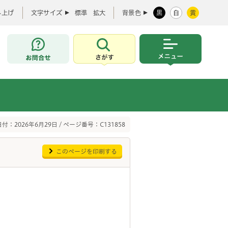
み上げ
文字サイズ
標準
拡大
背景色
黒
白
黄
お問合せ
さがす
メニュー
付：2026年6月29日 / ページ番号：C131858
このページを印刷する