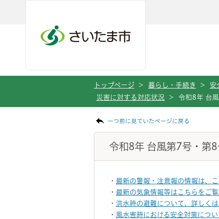
メインメニューへ移動
フッターへ移動します
メインメニューをスキップして本文へ移動
トップページ
>
暮らし・手続き
>
安
災害に対する対応状況
>
令和8年 台
ページの本文です。
一つ前に見ていたページに戻る
令和8年 台風第7号・第
・
最新の警報・注意報の情報は、こ
・
最新の気象情報等はこちらをご覧
・
洪水時の避難について、詳しくは
・
風水害時における安全対策につい