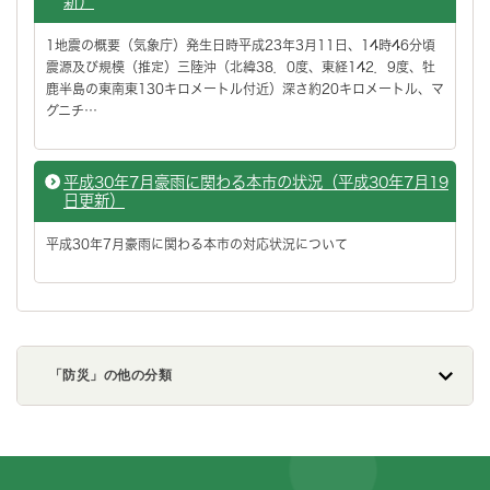
新）
1地震の概要（気象庁）発生日時平成23年3月11日、14時46分頃
震源及び規模（推定）三陸沖（北緯38．0度、東経142．9度、牡
鹿半島の東南東130キロメートル付近）深さ約20キロメートル、マ
グニチ…
平成30年7月豪雨に関わる本市の状況（平成30年7月19
日更新）
平成30年7月豪雨に関わる本市の対応状況について
「防災」の他の分類
フッターです。