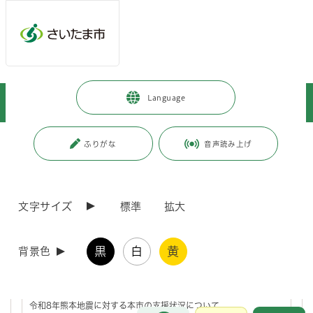
ページの本文です。
メインメニューへ移動
フッターへ移動します
メインメニューをスキップして本文へ移動
トップページ
>
暮らし・手続き
>
安全・防災・消防
>
防災
>
Language
災害に対する対応状況
ページ番号：J005736
ふりがな
音声読み上げ
災害に対する対応状況
文字サイズ
標準
拡大
令和8年熊本地震に伴う被災地への職員の派遣について
黒
白
黄
背景色
令和8年熊本地震に対する本市の支援状況について
令和8年熊本地震に対する本市の支援状況について
お問合せ
メインメニューです。